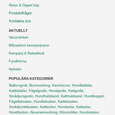
Retur & Öppet köp
Produktfrågor
Kontakta oss
AKTUELLT
Varumärken
Månadens kampanjvaror
Kampanj & Rabattkod
Fyndhörna
Nyheter
POPULÄRA KATEGORIER
Balkongnät
,
Burinredning
,
Kaninburar
,
Hundbäddar
,
Kattbäddar
,
Fågelgodis
,
Hundgodis
,
Kattgodis
,
Smådjursgodis
,
Hundhalsband
,
Katthalsband
,
Hundkoppel
,
Fågelleksaker
,
Hundleksaker
,
Kattleksaker
,
Smådjursleksaker
,
Kattluckor
,
Hundselar
,
Kattselar
,
Hundtäcken
,
Akvarieinredning
,
Klösmöbler
,
Hundväskor
,