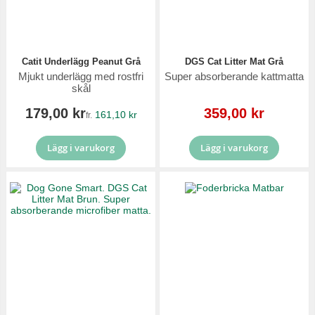
Catit Underlägg Peanut Grå
DGS Cat Litter Mat Grå
Mjukt underlägg med rostfri
Super absorberande kattmatta
skål
Reapris
179,00 kr
359,00 kr
161,10 kr
fr.
Lägg i varukorg
Lägg i varukorg