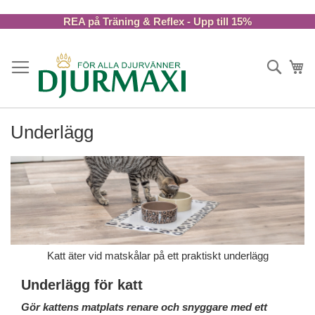
Skip
REA på Träning & Reflex - Upp till 15%
to
Content
Sök
Va
Underlägg
Katt äter vid matskålar på ett praktiskt underlägg
Underlägg för katt
Gör kattens matplats renare och snyggare med ett