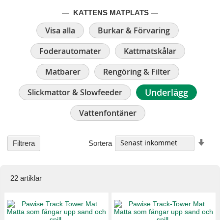
— KATTENS MATPLATS —
Visa alla
Burkar & Förvaring
Foderautomater
Kattmatskålar
Matbarer
Rengöring & Filter
Underlägg
Slickmattor & Slowfeeder
Vattenfontäner
Stig
Sortera
Filtrera
ordn
22
artiklar