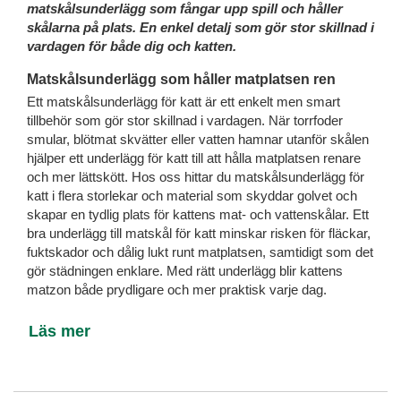
matskålsunderlägg som fångar upp spill och håller
skålarna på plats. En enkel detalj som gör stor skillnad i
vardagen för både dig och katten.
Matskålsunderlägg som håller matplatsen ren
Ett matskålsunderlägg för katt är ett enkelt men smart
tillbehör som gör stor skillnad i vardagen. När torrfoder
smular, blötmat skvätter eller vatten hamnar utanför skålen
hjälper ett underlägg för katt till att hålla matplatsen renare
och mer lättskött. Hos oss hittar du matskålsunderlägg för
katt i flera storlekar och material som skyddar golvet och
skapar en tydlig plats för kattens mat- och vattenskålar. Ett
bra underlägg till matskål för katt minskar risken för fläckar,
fuktskador och dålig lukt runt matplatsen, samtidigt som det
gör städningen enklare. Med rätt underlägg blir kattens
matzon både prydligare och mer praktisk varje dag.
Läs mer