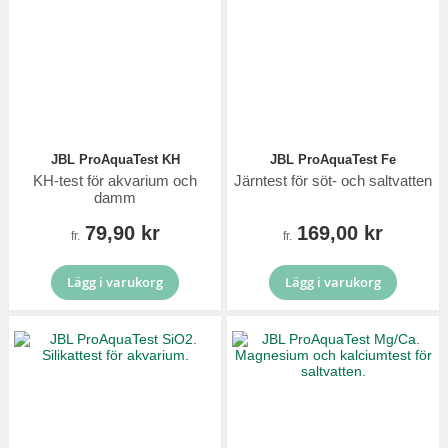
JBL ProAquaTest KH
JBL ProAquaTest Fe
KH-test för akvarium och
Järntest för söt- och saltvatten
damm
79,90 kr
169,00 kr
fr.
fr.
Lägg i varukorg
Lägg i varukorg