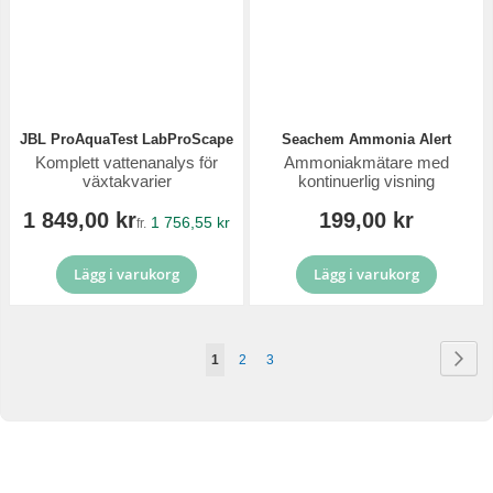
JBL ProAquaTest LabProScape
Seachem Ammonia Alert
Komplett vattenanalys för
Ammoniakmätare med
växtakvarier
kontinuerlig visning
1 849,00 kr
199,00 kr
1 756,55 kr
fr.
Lägg i varukorg
Lägg i varukorg
Sida
Sid
Näs
You're
Sida
Sida
1
2
3
currently
reading
page