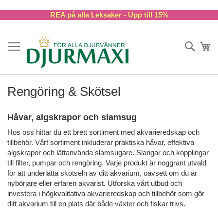
Skip
REA på alla Leksaker - Upp till 15%
to
Content
Sök
Va
Rengöring & Skötsel
Håvar, algskrapor och slamsug
Hos oss hittar du ett brett sortiment med akvarieredskap och
tillbehör. Vårt sortiment inkluderar praktiska håvar, effektiva
algskrapor och lättanvända slamsugare. Slangar och kopplingar
till filter, pumpar och rengöring. Varje produkt är noggrant utvald
för att underlätta skötseln av ditt akvarium, oavsett om du är
nybörjare eller erfaren akvarist. Utforska vårt utbud och
investera i högkvalitativa akvarieredskap och tillbehör som gör
ditt akvarium till en plats där både växter och fiskar trivs.