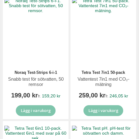
Noraq Test-Strips 6-i-1
Tetra Test 7in1 50-pack
Snabb test för sötvatten, 50
Vattentest 7in1 med CO₂-
remsor
mätning
199,00 kr
259,00 kr
159,20 kr
246,05 kr
fr.
fr.
Lägg i varukorg
Lägg i varukorg