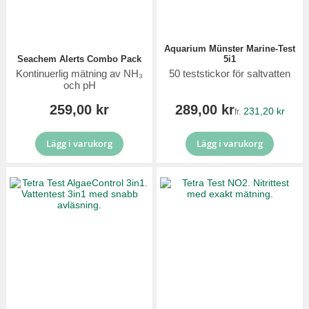
Aquarium Münster Marine-Test
Seachem Alerts Combo Pack
5i1
Kontinuerlig mätning av NH₃
50 teststickor för saltvatten
och pH
259,00 kr
289,00 kr
231,20 kr
fr.
Lägg i varukorg
Lägg i varukorg