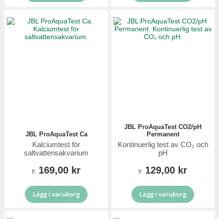
JBL ProAquaTest CO2/pH
JBL ProAquaTest Ca
Permanent
Kalciumtest för
Kontinuerlig test av CO₂ och
saltvattensakvarium
pH
169,00 kr
129,00 kr
fr.
fr.
Lägg i varukorg
Lägg i varukorg