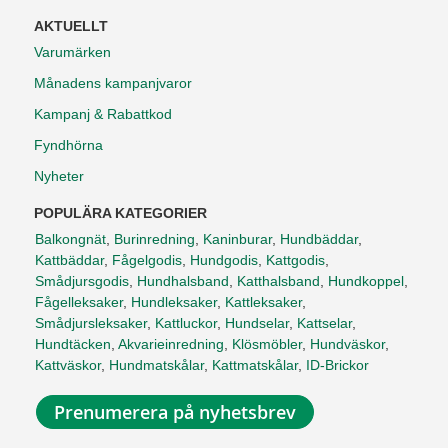
AKTUELLT
Varumärken
Månadens kampanjvaror
Kampanj & Rabattkod
Fyndhörna
Nyheter
POPULÄRA KATEGORIER
Balkongnät
,
Burinredning
,
Kaninburar
,
Hundbäddar
,
Kattbäddar
,
Fågelgodis
,
Hundgodis
,
Kattgodis
,
Smådjursgodis
,
Hundhalsband
,
Katthalsband
,
Hundkoppel
,
Fågelleksaker
,
Hundleksaker
,
Kattleksaker
,
Smådjursleksaker
,
Kattluckor
,
Hundselar
,
Kattselar
,
Hundtäcken
,
Akvarieinredning
,
Klösmöbler
,
Hundväskor
,
Kattväskor
,
Hundmatskålar
,
Kattmatskålar
,
ID-Brickor
Prenumerera på nyhetsbrev