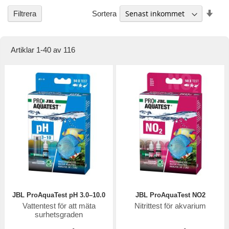
Stig
Sortera
Filtrera
ordn
Artiklar
1
-
40
av
116
JBL ProAquaTest pH 3.0–10.0
JBL ProAquaTest NO2
Vattentest för att mäta
Nitrittest för akvarium
surhetsgraden