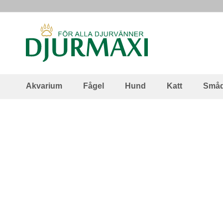
Skip
to
Content
Akvarium
Fågel
Hund
Katt
Småd