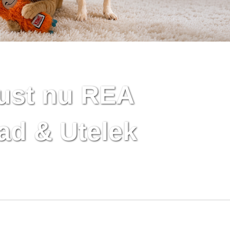
ust nu REA
ad & Utelek