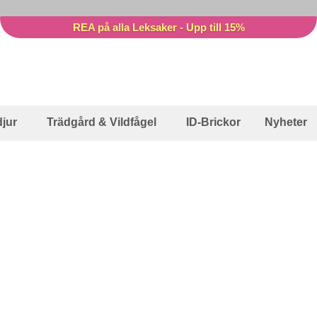
REA på alla Leksaker - Upp till 15%
jur
Trädgård & Vildfågel
ID-Brickor
Nyheter