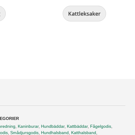
g
Kattleksaker
EGORIER
nredning
,
Kaninburar
,
Hundbäddar
,
Kattbäddar
,
Fågelgodis
,
odis
,
Smådjursgodis
,
Hundhalsband
,
Katthalsband
,