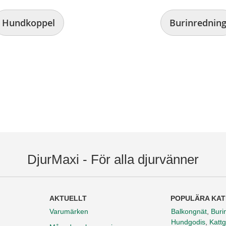
Hundkoppel
Burinrednin
DjurMaxi - För alla djurvänner
AKTUELLT
POPULÄRA KAT
Varumärken
Balkongnät
,
Buri
Hundgodis
,
Kattg