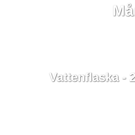
Må
Vattenflaska -