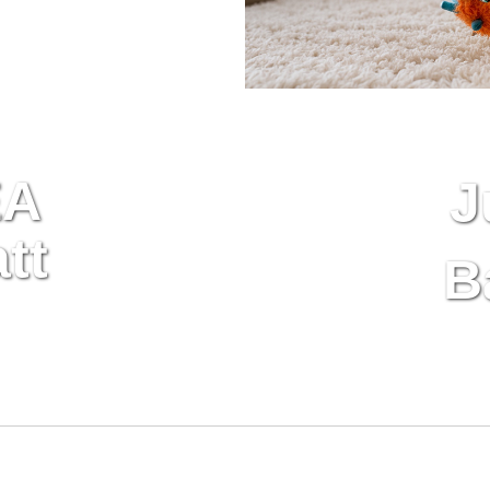
EA
J
tt
B