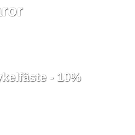
ror
kelfäste - 10%