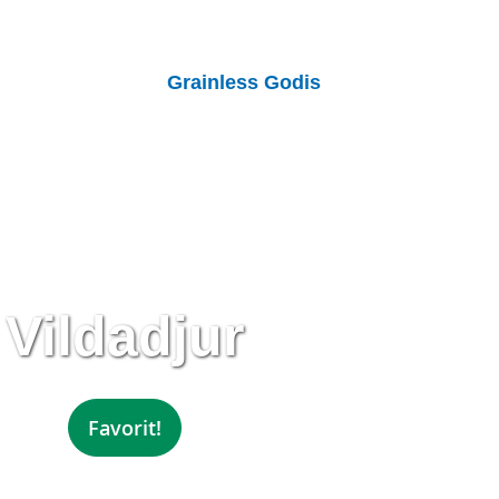
Grainless Godis
Vildadjur
Favorit!