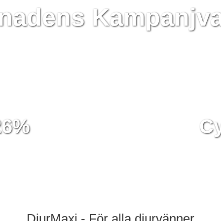
nadens Kampanjva
 26%
Cy
DjurMaxi - För alla djurvänner