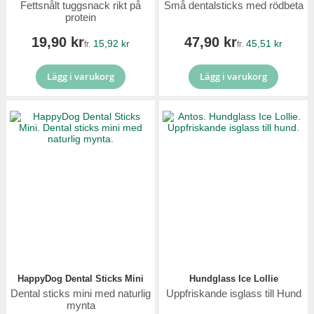
Fettsnålt tuggsnack rikt på
Små dentalsticks med rödbeta
protein
19,90 kr
47,90 kr
15,92 kr
45,51 kr
fr.
fr.
Lägg i varukorg
Lägg i varukorg
HappyDog Dental Sticks Mini
Hundglass Ice Lollie
Dental sticks mini med naturlig
Uppfriskande isglass till Hund
mynta