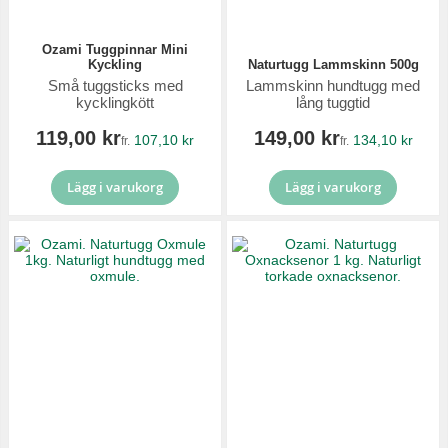
Ozami Tuggpinnar Mini
Kyckling
Naturtugg Lammskinn 500g
Små tuggsticks med
Lammskinn hundtugg med
kycklingkött
lång tuggtid
119,00 kr
149,00 kr
107,10 kr
134,10 kr
fr.
fr.
Lägg i varukorg
Lägg i varukorg