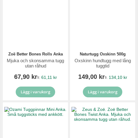
Zoë Better Bones Rolls Anka
Naturtugg Oxskinn 500g
Mjuka och skonsamma tugg
Oxskinn hundtugg med lång
utan råhud
tuggtid
67,90 kr
149,00 kr
61,11 kr
134,10 kr
fr.
fr.
Lägg i varukorg
Lägg i varukorg