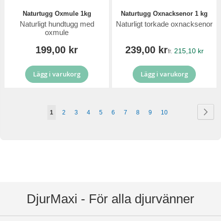
Naturtugg Oxmule 1kg
Naturtugg Oxnacksenor 1 kg
Naturligt hundtugg med
Naturligt torkade oxnacksenor
oxmule
199,00 kr
239,00 kr
215,10 kr
fr.
Lägg i varukorg
Lägg i varukorg
Sida
Sid
Näs
You're
Sida
Sida
Sida
Sida
Sida
Sida
Sida
Sida
Sida
1
2
3
4
5
6
7
8
9
10
currently
reading
page
DjurMaxi - För alla djurvänner