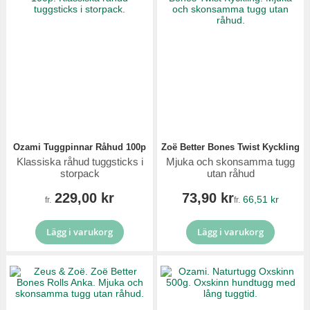
Ozami Tuggpinnar Råhud 100p
Zoë Better Bones Twist Kyckling
Klassiska råhud tuggsticks i
Mjuka och skonsamma tugg
storpack
utan råhud
229,00 kr
73,90 kr
66,51 kr
fr.
fr.
Lägg i varukorg
Lägg i varukorg