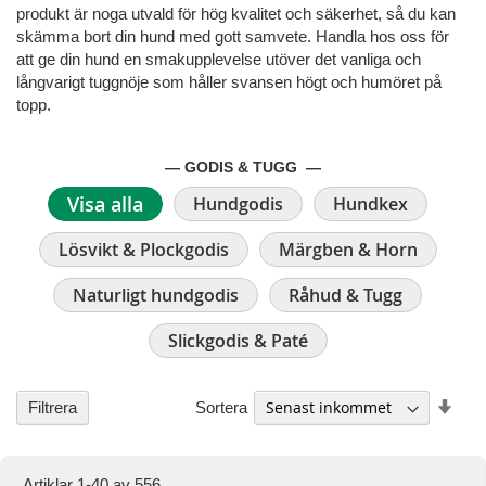
produkt är noga utvald för hög kvalitet och säkerhet, så du kan
skämma bort din hund med gott samvete. Handla hos oss för
att ge din hund en smakupplevelse utöver det vanliga och
långvarigt tuggnöje som håller svansen högt och humöret på
topp.
— GODIS & TUGG —
Visa alla
Hundgodis
Hundkex
Lösvikt & Plockgodis
Märgben & Horn
Naturligt hundgodis
Råhud & Tugg
Slickgodis & Paté
Stig
Sortera
Filtrera
ordn
Artiklar
1
-
40
av
556