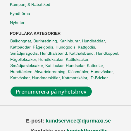
Kampanj & Rabattkod
Fyndhörna
Nyheter
POPULÄRA KATEGORIER
Balkongnät
,
Burinredning
,
Kaninburar
,
Hundbäddar
,
Kattbäddar
,
Fågelgodis
,
Hundgodis
,
Kattgodis
,
Smådjursgodis
,
Hundhalsband
,
Katthalsband
,
Hundkoppel
,
Fågelleksaker
,
Hundleksaker
,
Kattleksaker
,
Smådjursleksaker
,
Kattluckor
,
Hundselar
,
Kattselar
,
Hundtäcken
,
Akvarieinredning
,
Klösmöbler
,
Hundväskor
,
Kattväskor
,
Hundmatskålar
,
Kattmatskålar
,
ID-Brickor
Prenumerera på nyhetsbrev
E-post:
kundservice@djurmaxi.se