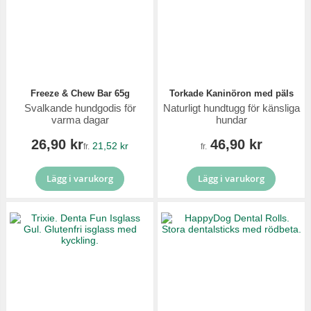
Freeze & Chew Bar 65g
Torkade Kaninöron med päls
Svalkande hundgodis för
Naturligt hundtugg för känsliga
varma dagar
hundar
26,90 kr
46,90 kr
21,52 kr
fr.
fr.
Lägg i varukorg
Lägg i varukorg