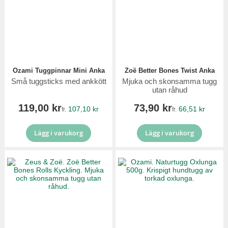
Ozami Tuggpinnar Mini Anka
Zoë Better Bones Twist Anka
Små tuggsticks med ankkött
Mjuka och skonsamma tugg
utan råhud
119,00 kr
73,90 kr
107,10 kr
66,51 kr
fr.
fr.
Lägg i varukorg
Lägg i varukorg