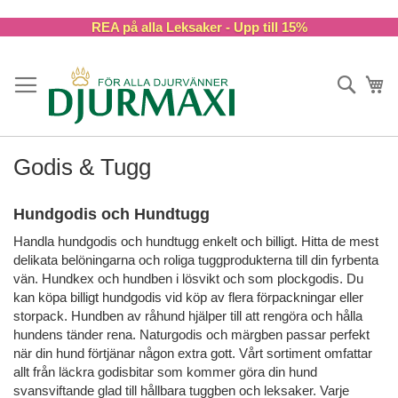
Skip
REA på alla Leksaker - Upp till 15%
to
Content
Sök
Va
Godis & Tugg
Hundgodis och Hundtugg
Handla hundgodis och hundtugg enkelt och billigt. Hitta de mest
delikata belöningarna och roliga tuggprodukterna till din fyrbenta
vän. Hundkex och hundben i lösvikt och som plockgodis. Du
kan köpa billigt hundgodis vid köp av flera förpackningar eller
storpack. Hundben av råhund hjälper till att rengöra och hålla
hundens tänder rena. Naturgodis och märgben passar perfekt
när din hund förtjänar någon extra gott. Vårt sortiment omfattar
allt från läckra godisbitar som kommer göra din hund
svansviftande glad till hållbara tuggben och leksaker. Varje