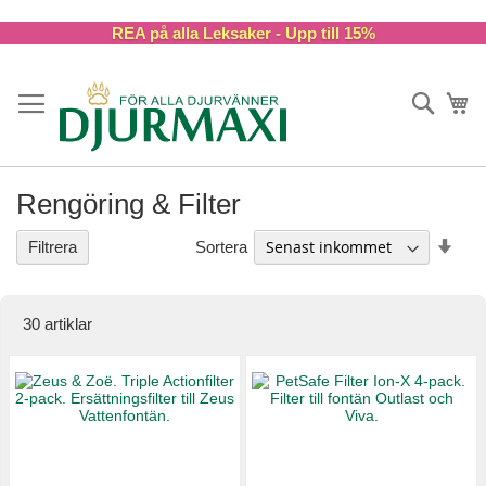
Skip
REA på alla Leksaker - Upp till 15%
to
Content
Sök
Va
Rengöring & Filter
Stig
Sortera
Filtrera
ordn
30
artiklar