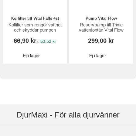
Kolfilter till Vital Falls 4st
Pump Vital Flow
Kolfilter som rengör vattnet
Reservpump till Trixie
och skyddar pumpen
vattenfontän Vital Flow
66,90 kr
299,00 kr
53,52 kr
fr.
Ej i lager
Ej i lager
DjurMaxi - För alla djurvänner