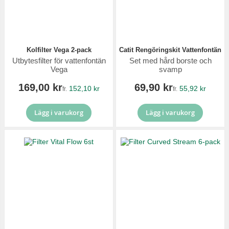
Kolfilter Vega 2-pack
Catit Rengöringskit Vattenfontän
Utbytesfilter för vattenfontän
Set med hård borste och
Vega
svamp
169,00 kr
69,90 kr
152,10 kr
55,92 kr
fr.
fr.
Lägg i varukorg
Lägg i varukorg