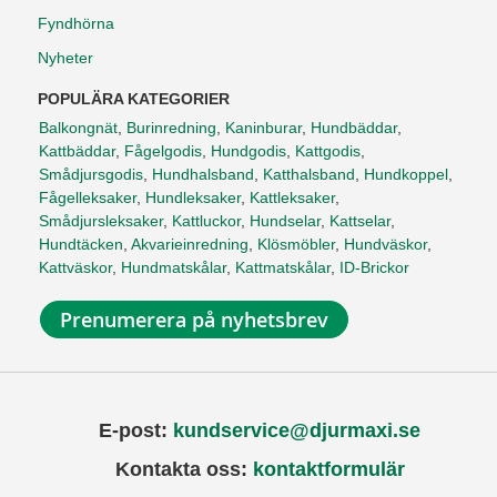
Fyndhörna
Nyheter
POPULÄRA KATEGORIER
Balkongnät
,
Burinredning
,
Kaninburar
,
Hundbäddar
,
Kattbäddar
,
Fågelgodis
,
Hundgodis
,
Kattgodis
,
Smådjursgodis
,
Hundhalsband
,
Katthalsband
,
Hundkoppel
,
Fågelleksaker
,
Hundleksaker
,
Kattleksaker
,
Smådjursleksaker
,
Kattluckor
,
Hundselar
,
Kattselar
,
Hundtäcken
,
Akvarieinredning
,
Klösmöbler
,
Hundväskor
,
Kattväskor
,
Hundmatskålar
,
Kattmatskålar
,
ID-Brickor
Prenumerera på nyhetsbrev
E-post:
kundservice@djurmaxi.se
Kontakta oss:
kontaktformulär