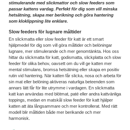
stimulerande med slickmattor och slow feeders som
passar kattens vardag. Perfekt för dig som vill minska
hetsätning, skapa mer berikning och göra hantering
som kloklippning lite enklare.
Slow feeders för lugnare måltider
En slickmatta eller slow feeder för katt är ett smart
hjälpmedel för dig som vill göra måltider och belöningar
lugnare, mer stimulerande och mer genomtänkta. Hos oss
hittar du slickmatta för katt, godismatta, slickplatta och slow
feeder för olika behov, oavsett om du vill ge katten mer
mental stimulans, bromsa hetsätning eller skapa en positiv
rutin vid hantering. När katten får slicka, nosa och arbeta för
sin mat eller belöning aktiveras naturliga beteenden som
annars lätt får för lite utrymme i vardagen. En slickmatta
katt kan användas med blötmat, paté eller andra kattvänliga
toppings, medan en matskål slow feeder för katt hjälper
katten att äta långsammare och mer kontrollerat. Med rätt
modell blir måltiden både mer berikande och mer
harmonisk.