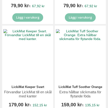
79,90 kr
79,90 kr
67,92 kr
67,92 kr
fr.
fr.
Lägg i varukorg
Lägg i varukorg
LickiMat Keeper Svart
LickiMat Tuff Soother Orange
Förvandlar LickiMat till en skål
Extra hållbar slickmatta för
med kanter
flytande föda
179,00 kr
159,00 kr
152,15 kr
135,15 kr
fr.
fr.