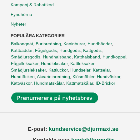
Kampanj & Rabattkod
Fyndhörna
Nyheter
POPULÄRA KATEGORIER
Balkongnät
,
Burinredning
,
Kaninburar
,
Hundbäddar
,
Kattbäddar
,
Fågelgodis
,
Hundgodis
,
Kattgodis
,
Smådjursgodis
,
Hundhalsband
,
Katthalsband
,
Hundkoppel
,
Fågelleksaker
,
Hundleksaker
,
Kattleksaker
,
Smådjursleksaker
,
Kattluckor
,
Hundselar
,
Kattselar
,
Hundtäcken
,
Akvarieinredning
,
Klösmöbler
,
Hundväskor
,
Kattväskor
,
Hundmatskålar
,
Kattmatskålar
,
ID-Brickor
Prenumerera på nyhetsbrev
E-post:
kundservice@djurmaxi.se