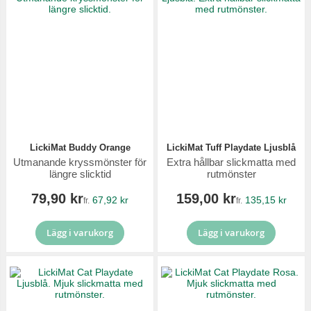
LickiMat Buddy Orange
LickiMat Tuff Playdate Ljusblå
Utmanande kryssmönster för
Extra hållbar slickmatta med
längre slicktid
rutmönster
79,90 kr
159,00 kr
67,92 kr
135,15 kr
fr.
fr.
Lägg i varukorg
Lägg i varukorg