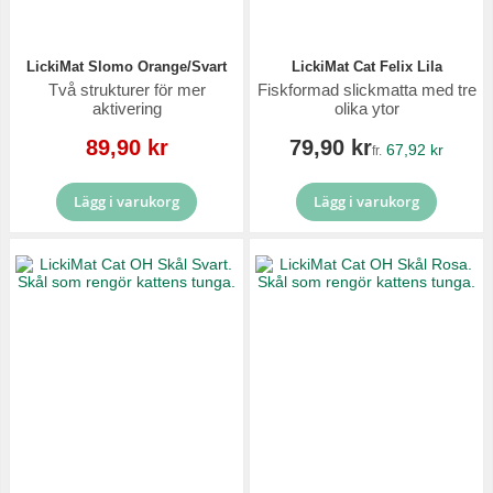
LickiMat Slomo Orange/Svart
LickiMat Cat Felix Lila
Två strukturer för mer
Fiskformad slickmatta med tre
aktivering
olika ytor
Reapris
89,90 kr
79,90 kr
67,92 kr
fr.
Lägg i varukorg
Lägg i varukorg