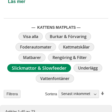
Läs mer
— KATTENS MATPLATS —
Visa alla
Burkar & Förvaring
Foderautomater
Kattmatskålar
Matbarer
Rengöring & Filter
Slickmattor & Slowfeeder
Underlägg
Vattenfontäner
Stig
Sortera
Filtrera
ordn
Artiklar
1
-
40
av
73