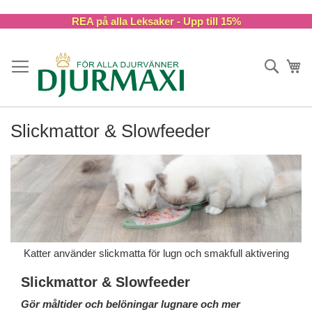
Skip
REA på alla Leksaker - Upp till 15%
to
Content
Sök
Va
Slickmattor & Slowfeeder
Katter använder slickmatta för lugn och smakfull aktivering
Slickmattor & Slowfeeder
Gör måltider och belöningar lugnare och mer