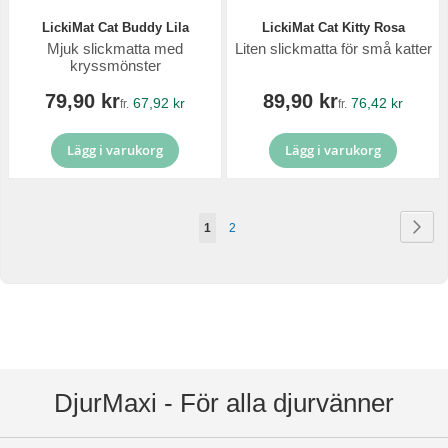
LickiMat Cat Buddy Lila
LickiMat Cat Kitty Rosa
Mjuk slickmatta med
Liten slickmatta för små katter
kryssmönster
79,90 kr
89,90 kr
67,92 kr
76,42 kr
fr.
fr.
Lägg i varukorg
Lägg i varukorg
Sida
Sid
Näs
You're
Sida
1
2
currently
reading
page
DjurMaxi - För alla djurvänner