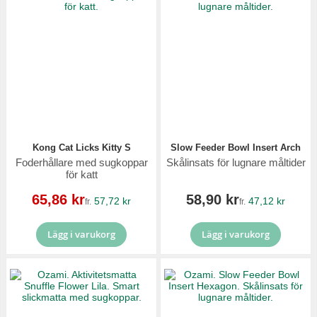
Kong Cat Licks Kitty S
Slow Feeder Bowl Insert Arch
Foderhållare med sugkoppar
Skålinsats för lugnare måltider
för katt
Reapris
65,86 kr
58,90 kr
57,72 kr
47,12 kr
fr.
fr.
Lägg i varukorg
Lägg i varukorg