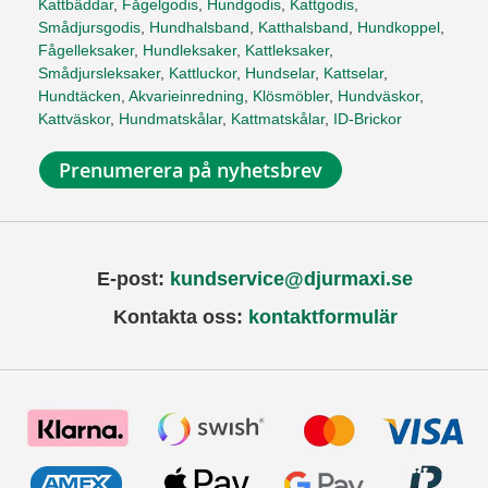
Kattbäddar
,
Fågelgodis
,
Hundgodis
,
Kattgodis
,
Smådjursgodis
,
Hundhalsband
,
Katthalsband
,
Hundkoppel
,
Fågelleksaker
,
Hundleksaker
,
Kattleksaker
,
Smådjursleksaker
,
Kattluckor
,
Hundselar
,
Kattselar
,
Hundtäcken
,
Akvarieinredning
,
Klösmöbler
,
Hundväskor
,
Kattväskor
,
Hundmatskålar
,
Kattmatskålar
,
ID-Brickor
Prenumerera på nyhetsbrev
E-post:
kundservice@djurmaxi.se
Kontakta oss:
kontaktformulär