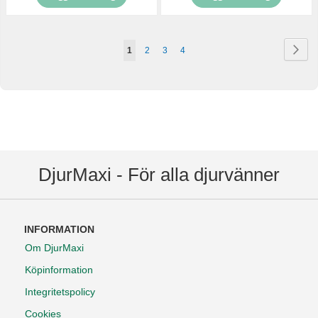
Sida
Sid
Näs
You're
Sida
Sida
Sida
1
2
3
4
currently
reading
page
DjurMaxi - För alla djurvänner
INFORMATION
Om DjurMaxi
Köpinformation
Integritetspolicy
Cookies