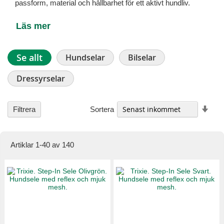
passform, material och hållbarhet för ett aktivt hundliv.
Läs mer
Se allt
Hundselar
Bilselar
Dressyrselar
Stig
Sortera
Filtrera
ordn
Artiklar
1
-
40
av
140