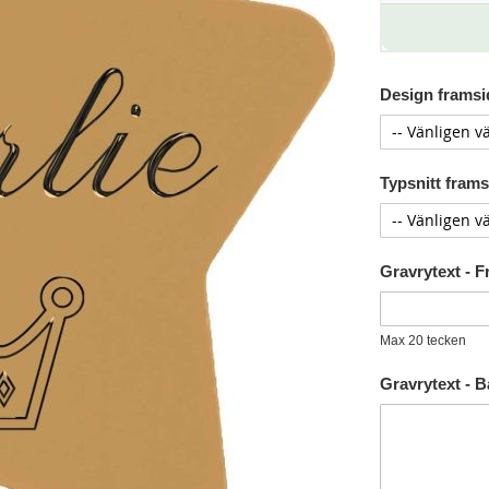
Design framsid
Typsnitt framsi
Gravrytext - 
Max 20 tecken
Gravrytext - 