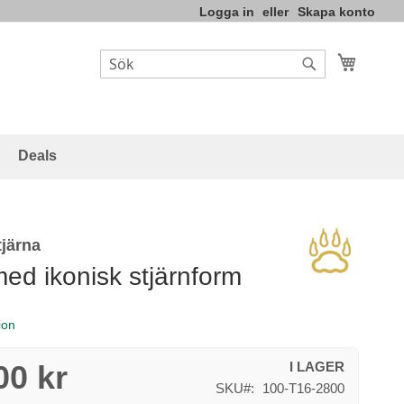
Logga in
Skapa konto
Varukor
Sök
Sök
Deals
tjärna
med ikonisk stjärnform
ion
00 kr
I LAGER
SKU
100-T16-2800