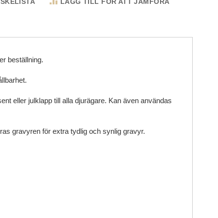
NSKELISTA
LÄGG TILL FÖR ATT JÄMFÖRA
er beställning.
llbarhet.
nt eller julklapp till alla djurägare. Kan även användas
as gravyren för extra tydlig och synlig gravyr.