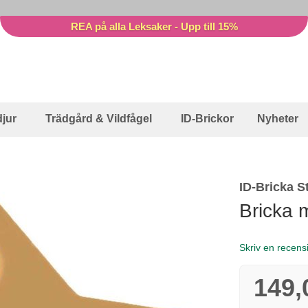
REA på alla Leksaker - Upp till 15%
jur
Trädgård & Vildfågel
ID-Brickor
Nyheter
ID-Bricka S
Bricka 
Skriv en recens
149,