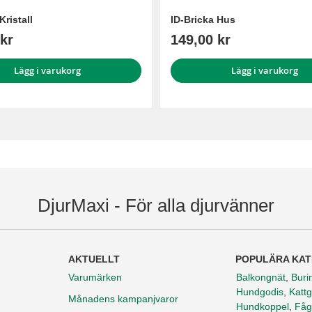
Kristall
ID-Bricka Hus
kr
149,00 kr
Lägg i varukorg
Lägg i varukorg
DjurMaxi - För alla djurvänner
AKTUELLT
POPULÄRA KAT
Varumärken
Balkongnät
,
Buri
Hundgodis
,
Kattg
Månadens kampanjvaror
Hundkoppel
,
Fåg