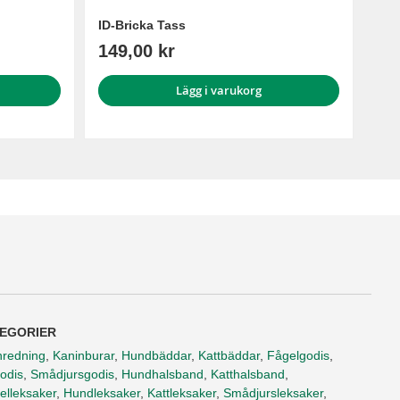
ID-Bricka Tass
149,00 kr
Lägg i varukorg
EGORIER
nredning
,
Kaninburar
,
Hundbäddar
,
Kattbäddar
,
Fågelgodis
,
odis
,
Smådjursgodis
,
Hundhalsband
,
Katthalsband
,
elleksaker
,
Hundleksaker
,
Kattleksaker
,
Smådjursleksaker
,