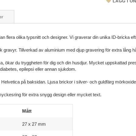
LÄGG I Ö
er
 flera olika typsnitt och designer. Vi graverar din unika ID-bricka eft
 gravyr. Tillverkad av aluminium med djup gravering för extra lång hå
ka, ökar du tryggheten för dig och din husdjur. Mycket uppskattad prese
 diabetes, epilepsi eller annan sjukdom.
Helvetica på baksidan. Ljusa brickor i silver- och guldfärg mörkoxider
yckesring för extra snygg design eller mycket text.
Mått
27 x 27 mm