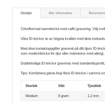
Detaljer
Mer information
Recension
Cirkelformad namnbricka med valfri gravering. Välj mellan
Våra ID-brickor är av högsta kvalitet med äkta mekanisk g
Med dina kontaktuppgifter graverat på ditt djurs ID-bric
som medicinbricka för djur eller människor med allergi,
Dubbelsidiga ID-brickor graveras med standardtypsnitt,
Tips: Kombinera gärna ihop flera ID-brickor i samma sm
Storlek
Vikt
Tjocklek
Medium
8 gram
1,2 mm