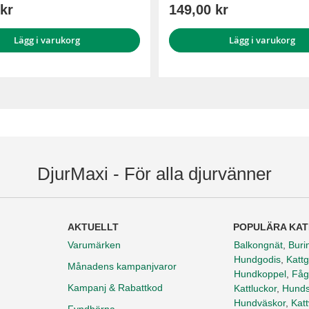
kr
149,00 kr
Lägg i varukorg
Lägg i varukorg
DjurMaxi - För alla djurvänner
AKTUELLT
POPULÄRA KAT
Varumärken
Balkongnät
,
Buri
Hundgodis
,
Kattg
Månadens kampanjvaror
Hundkoppel
,
Fåg
Kampanj & Rabattkod
Kattluckor
,
Hunds
Hundväskor
,
Kat