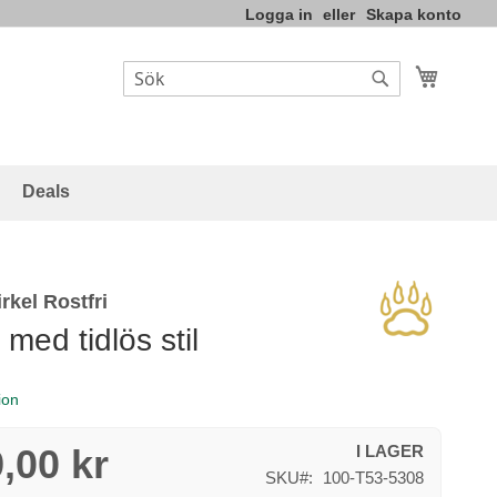
Logga in
Skapa konto
Varukor
Sök
Sök
Deals
rkel Rostfri
k med tidlös stil
ion
,00 kr
I LAGER
SKU
100-T53-5308