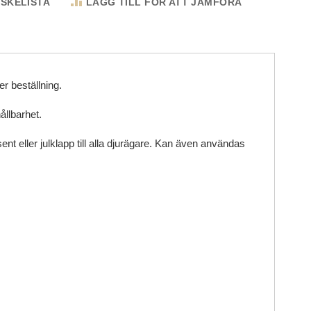
NSKELISTA
LÄGG TILL FÖR ATT JÄMFÖRA
er beställning.
ållbarhet.
nt eller julklapp till alla djurägare. Kan även användas