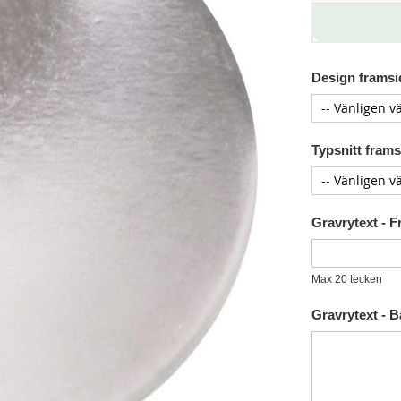
Design framsid
Typsnitt framsi
Gravrytext - 
Max 20 tecken
Gravrytext - 