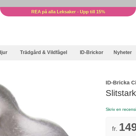
REA på alla Leksaker - Upp till 15%
jur
Trädgård & Vildfågel
ID-Brickor
Nyheter
ID-Bricka Ci
Slitstar
Skriv en recens
149
fr.