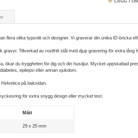
LÄGG I Ö
er
 flera olika typsnitt och designer. Vi graverar din unika ID-bricka eft
ravyr. Tillverkad av rostfritt stål med djup gravering för extra lång h
ka, ökar du tryggheten för dig och din husdjur. Mycket uppskattad prese
 diabetes, epilepsi eller annan sjukdom.
 Helvetica på baksidan.
yckesring för extra snygg design eller mycket text.
Mått
29 x 25 mm