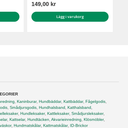
149,00 kr
Lägg i varukorg
EGORIER
nredning
,
Kaninburar
,
Hundbäddar
,
Kattbäddar
,
Fågelgodis
,
odis
,
Smådjursgodis
,
Hundhalsband
,
Katthalsband
,
elleksaker
,
Hundleksaker
,
Kattleksaker
,
Smådjursleksaker
,
elar
,
Kattselar
,
Hundtäcken
,
Akvarieinredning
,
Klösmöbler
,
tväskor
,
Hundmatskålar
,
Kattmatskålar
,
ID-Brickor