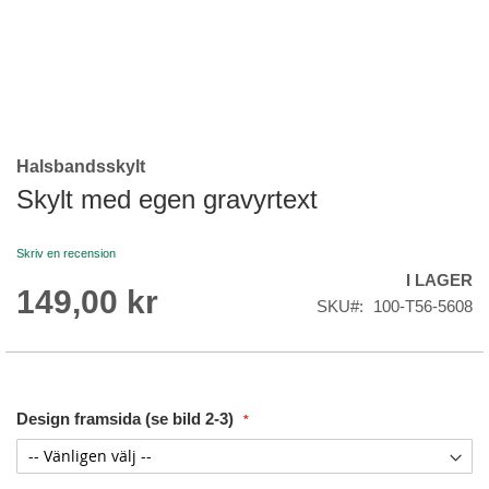
Halsbandsskylt
Skip
to
Skylt med egen gravyrtext
the
beginning
Skriv en recension
of
I LAGER
the
149,00 kr
images
SKU
100-T56-5608
gallery
Design framsida (se bild 2-3)