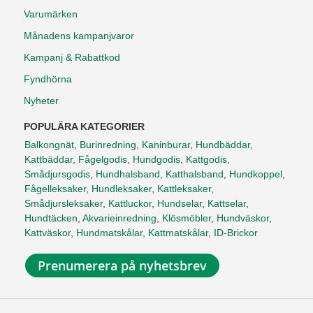
Varumärken
Månadens kampanjvaror
Kampanj & Rabattkod
Fyndhörna
Nyheter
POPULÄRA KATEGORIER
Balkongnät
,
Burinredning
,
Kaninburar
,
Hundbäddar
,
Kattbäddar
,
Fågelgodis
,
Hundgodis
,
Kattgodis
,
Smådjursgodis
,
Hundhalsband
,
Katthalsband
,
Hundkoppel
,
Fågelleksaker
,
Hundleksaker
,
Kattleksaker
,
Smådjursleksaker
,
Kattluckor
,
Hundselar
,
Kattselar
,
Hundtäcken
,
Akvarieinredning
,
Klösmöbler
,
Hundväskor
,
Kattväskor
,
Hundmatskålar
,
Kattmatskålar
,
ID-Brickor
Prenumerera på nyhetsbrev