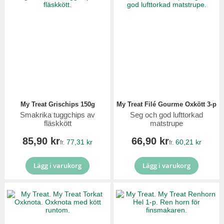
My Treat Grischips 150g
My Treat Filé Gourme Oxkött 3-p
Smakrika tuggchips av
Seg och god lufttorkad
fläskkött
matstrupe
85,90 kr
66,90 kr
77,31 kr
60,21 kr
fr.
fr.
Lägg i varukorg
Lägg i varukorg