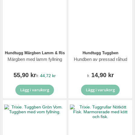
Hundtugg Märgben Lamm & Ris
Hundtugg Tuggben
Märgben med lamm fyllning
Hundben av pressad råhud
55,90 kr
14,90 kr
44,72 kr
fr.
fr.
Lägg i varukorg
Lägg i varukorg