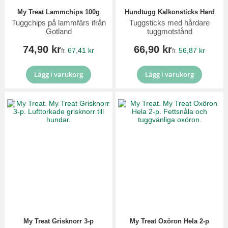
My Treat Lammchips 100g
Hundtugg Kalkonsticks Hard
Tuggchips på lammfärs ifrån
Tuggsticks med hårdare
Gotland
tuggmotstånd
74,90 kr
66,90 kr
67,41 kr
56,87 kr
fr.
fr.
Lägg i varukorg
Lägg i varukorg
My Treat Grisknorr 3-p
My Treat Oxöron Hela 2-p