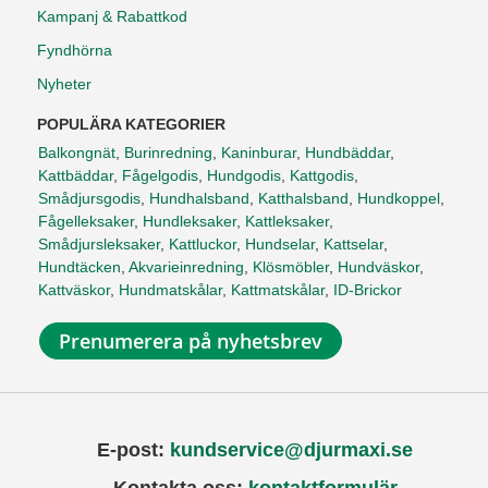
Kampanj & Rabattkod
Fyndhörna
Nyheter
POPULÄRA KATEGORIER
Balkongnät
,
Burinredning
,
Kaninburar
,
Hundbäddar
,
Kattbäddar
,
Fågelgodis
,
Hundgodis
,
Kattgodis
,
Smådjursgodis
,
Hundhalsband
,
Katthalsband
,
Hundkoppel
,
Fågelleksaker
,
Hundleksaker
,
Kattleksaker
,
Smådjursleksaker
,
Kattluckor
,
Hundselar
,
Kattselar
,
Hundtäcken
,
Akvarieinredning
,
Klösmöbler
,
Hundväskor
,
Kattväskor
,
Hundmatskålar
,
Kattmatskålar
,
ID-Brickor
Prenumerera på nyhetsbrev
E-post:
kundservice@djurmaxi.se