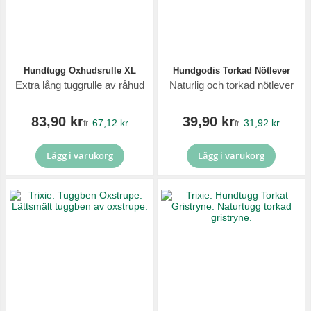
Hundtugg Oxhudsrulle XL
Hundgodis Torkad Nötlever
Extra lång tuggrulle av råhud
Naturlig och torkad nötlever
83,90 kr
39,90 kr
67,12 kr
31,92 kr
fr.
fr.
Lägg i varukorg
Lägg i varukorg