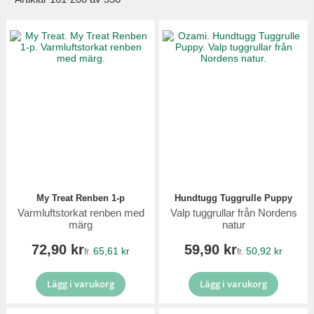
My Treat Renben 1-p
Hundtugg Tuggrulle Puppy
Varmluftstorkat renben med
Valp tuggrullar från Nordens
märg
natur
72,90 kr
59,90 kr
65,61 kr
50,92 kr
fr.
fr.
Lägg i varukorg
Lägg i varukorg