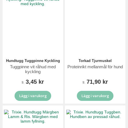
Hundtugg Tuggpinne Kyckling
Torkad Tjurmuskel
Tuggpinne vit råhud med
Proteinrikt mellanmål för hund
kyckling
3,45 kr
71,90 kr
fr.
fr.
Lägg i varukorg
Lägg i varukorg