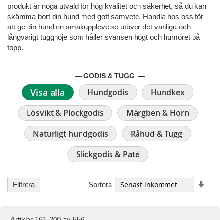
produkt är noga utvald för hög kvalitet och säkerhet, så du kan
skämma bort din hund med gott samvete. Handla hos oss för
att ge din hund en smakupplevelse utöver det vanliga och
långvarigt tuggnöje som håller svansen högt och humöret på
topp.
— GODIS & TUGG —
Visa alla
Hundgodis
Hundkex
Lösvikt & Plockgodis
Märgben & Horn
Naturligt hundgodis
Råhud & Tugg
Slickgodis & Paté
Stig
Sortera
Filtrera
ordn
Artiklar
161
-
200
av
556