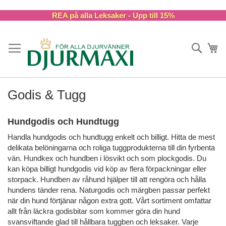
Skip
REA på alla Leksaker - Upp till 15%
to
Content
Sök
Va
Godis & Tugg
Hundgodis och Hundtugg
Handla hundgodis och hundtugg enkelt och billigt. Hitta de mest
delikata belöningarna och roliga tuggprodukterna till din fyrbenta
vän. Hundkex och hundben i lösvikt och som plockgodis. Du
kan köpa billigt hundgodis vid köp av flera förpackningar eller
storpack. Hundben av råhund hjälper till att rengöra och hålla
hundens tänder rena. Naturgodis och märgben passar perfekt
när din hund förtjänar någon extra gott. Vårt sortiment omfattar
allt från läckra godisbitar som kommer göra din hund
svansviftande glad till hållbara tuggben och leksaker. Varje