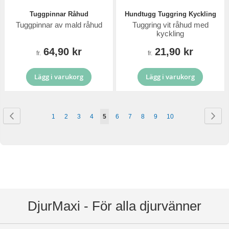
Tuggpinnar Råhud
Hundtugg Tuggring Kyckling
Tuggpinnar av mald råhud
Tuggring vit råhud med
kyckling
64,90 kr
21,90 kr
fr.
fr.
Lägg i varukorg
Lägg i varukorg
Sida
Sida
Föregående
Sid
Näs
Sida
Sida
Sida
Sida
You're
Sida
Sida
Sida
Sida
Sida
1
2
3
4
5
6
7
8
9
10
currently
reading
page
DjurMaxi - För alla djurvänner