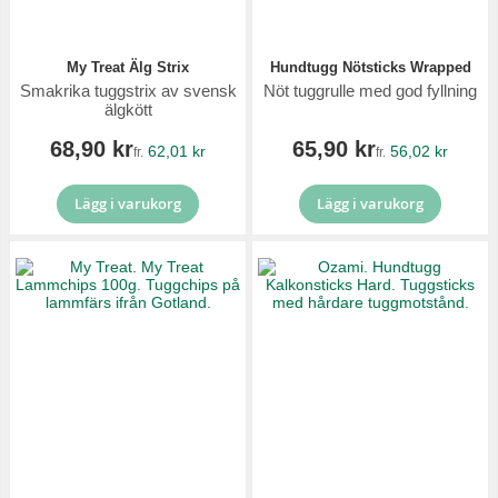
My Treat Älg Strix
Hundtugg Nötsticks Wrapped
Smakrika tuggstrix av svensk
Nöt tuggrulle med god fyllning
älgkött
68,90 kr
65,90 kr
62,01 kr
56,02 kr
fr.
fr.
Lägg i varukorg
Lägg i varukorg