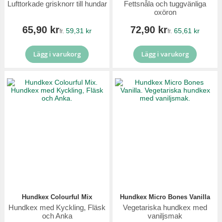
Lufttorkade grisknorr till hundar
Fettsnåla och tuggvänliga
oxöron
65,90 kr
72,90 kr
59,31 kr
65,61 kr
fr.
fr.
Lägg i varukorg
Lägg i varukorg
Hundkex Colourful Mix
Hundkex Micro Bones Vanilla
Hundkex med Kyckling, Fläsk
Vegetariska hundkex med
och Anka
vaniljsmak