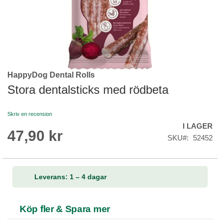
HappyDog Dental Rolls
Skip
to
Stora dentalsticks med rödbeta
the
beginning
Skriv en recension
of
I LAGER
the
47,90 kr
images
SKU
52452
gallery
Leverans: 1 – 4 dagar
Köp fler & Spara mer