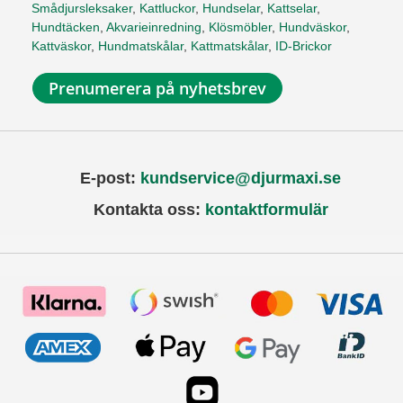
Smådjursleksaker
,
Kattluckor
,
Hundselar
,
Kattselar
,
Hundtäcken
,
Akvarieinredning
,
Klösmöbler
,
Hundväskor
,
Kattväskor
,
Hundmatskålar
,
Kattmatskålar
,
ID-Brickor
Prenumerera på nyhetsbrev
E-post:
kundservice@djurmaxi.se
Kontakta oss:
kontaktformulär