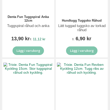
Denta Fun Tuggspiral Anka
12cm
Hundtugg Tuggsko Råhud
Tuggspiral råhud och anka
Lätt tuggad tuggsko av torkad
råhud
13,90 kr
6,90 kr
11,12 kr
fr.
fr.
Lägg i varukorg
Lägg i varukorg