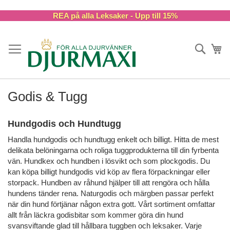
Skip
REA på alla Leksaker - Upp till 15%
to
Content
Sök
Va
Godis & Tugg
Hundgodis och Hundtugg
Handla hundgodis och hundtugg enkelt och billigt. Hitta de mest
delikata belöningarna och roliga tuggprodukterna till din fyrbenta
vän. Hundkex och hundben i lösvikt och som plockgodis. Du
kan köpa billigt hundgodis vid köp av flera förpackningar eller
storpack. Hundben av råhund hjälper till att rengöra och hålla
hundens tänder rena. Naturgodis och märgben passar perfekt
när din hund förtjänar någon extra gott. Vårt sortiment omfattar
allt från läckra godisbitar som kommer göra din hund
svansviftande glad till hållbara tuggben och leksaker. Varje