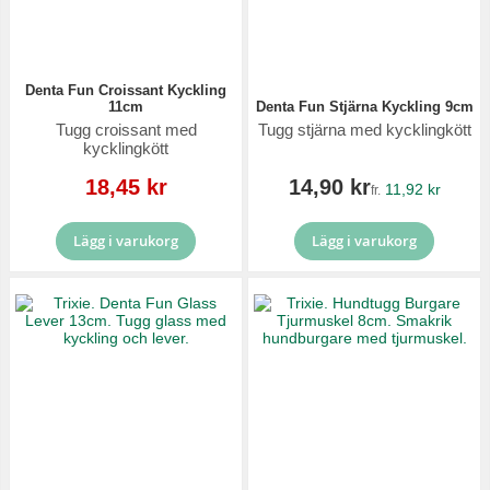
Denta Fun Croissant Kyckling
11cm
Denta Fun Stjärna Kyckling 9cm
Tugg croissant med
Tugg stjärna med kycklingkött
kycklingkött
Reapris
18,45 kr
14,90 kr
11,92 kr
fr.
Lägg i varukorg
Lägg i varukorg