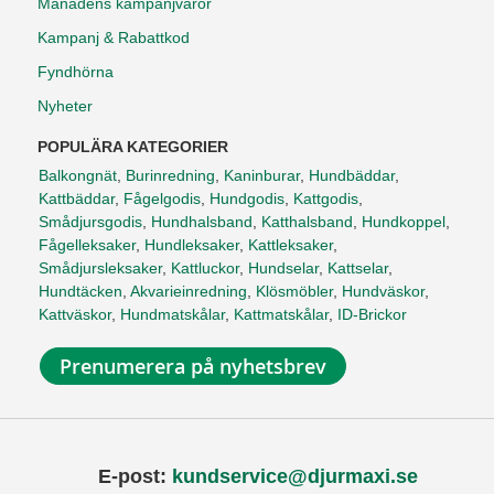
Månadens kampanjvaror
Kampanj & Rabattkod
Fyndhörna
Nyheter
POPULÄRA KATEGORIER
Balkongnät
,
Burinredning
,
Kaninburar
,
Hundbäddar
,
Kattbäddar
,
Fågelgodis
,
Hundgodis
,
Kattgodis
,
Smådjursgodis
,
Hundhalsband
,
Katthalsband
,
Hundkoppel
,
Fågelleksaker
,
Hundleksaker
,
Kattleksaker
,
Smådjursleksaker
,
Kattluckor
,
Hundselar
,
Kattselar
,
Hundtäcken
,
Akvarieinredning
,
Klösmöbler
,
Hundväskor
,
Kattväskor
,
Hundmatskålar
,
Kattmatskålar
,
ID-Brickor
Prenumerera på nyhetsbrev
E-post:
kundservice@djurmaxi.se