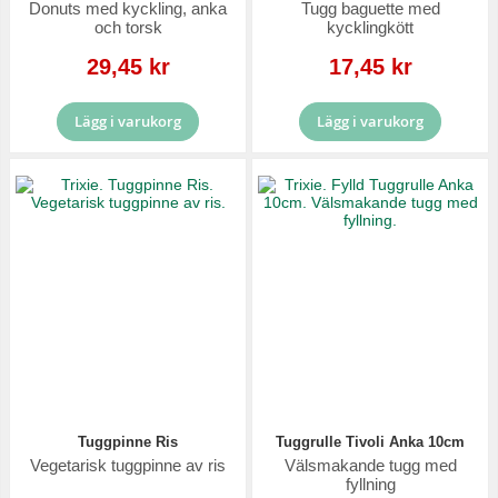
Donuts med kyckling, anka
Tugg baguette med
och torsk
kycklingkött
Reapris
Reapris
29,45 kr
17,45 kr
Lägg i varukorg
Lägg i varukorg
Tuggpinne Ris
Tuggrulle Tivoli Anka 10cm
Vegetarisk tuggpinne av ris
Välsmakande tugg med
fyllning