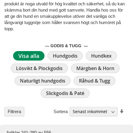
produkt är noga utvald för hög kvalitet och säkerhet, så du kan
skämma bort din hund med gott samvete. Handla hos oss för
att ge din hund en smakupplevelse utöver det vanliga och
långvarigt tuggnöje som håller svansen högt och humöret på
topp.
— GODIS & TUGG —
Visa alla
Hundgodis
Hundkex
Lösvikt & Plockgodis
Märgben & Horn
Naturligt hundgodis
Råhud & Tugg
Slickgodis & Paté
Stig
Sortera
Filtrera
ordn
Artiklar
241
-
280
av
556