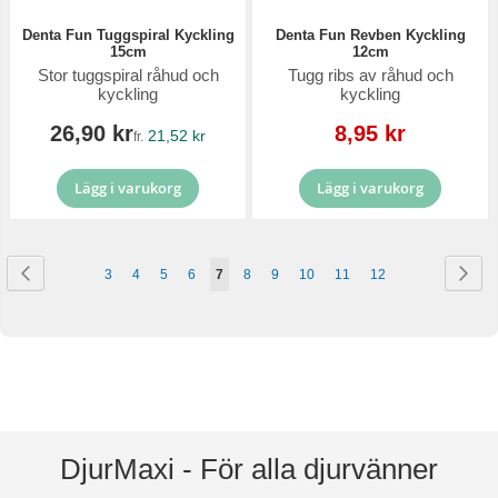
Denta Fun Tuggspiral Kyckling
Denta Fun Revben Kyckling
15cm
12cm
Stor tuggspiral råhud och
Tugg ribs av råhud och
kyckling
kyckling
Reapris
26,90 kr
8,95 kr
21,52 kr
fr.
Lägg i varukorg
Lägg i varukorg
Sida
Sida
Föregående
Sid
Näs
Sida
Sida
Sida
Sida
You're
Sida
Sida
Sida
Sida
Sida
3
4
5
6
7
8
9
10
11
12
currently
reading
page
DjurMaxi - För alla djurvänner