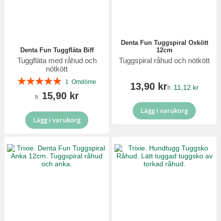
Denta Fun Tuggspiral Oxkött
Denta Fun Tuggfläta Biff
12cm
Tuggfläta med råhud och
Tuggspiral råhud och nötkött
nötkött
Betyg:
1
Omdöme
13,90 kr
11,12 kr
fr.
100%
15,90 kr
fr.
Lägg i varukorg
Lägg i varukorg