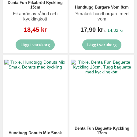
Denta Fun Fikabröd Kyckling
15cm
Hundtugg Burgare Vom 8cm
Fikabröd av råhud och
Smakrik hundburgare med
kycklingkött
vom
Reapris
18,45 kr
17,90 kr
14,32 kr
fr.
Lägg i varukorg
Lägg i varukorg
Denta Fun Baguette Kyckling
Hundtugg Donuts Mix Smak
13cm