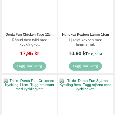
Denta Fun Chicken Taco 12cm
Hundkex Kexben Lamm 11cm
Råhud taco fylld med
Ljuvligt kexben med
kycklingkött
lammsmak
Reapris
17,95 kr
10,90 kr
8,72 kr
fr.
Lägg i varukorg
Lägg i varukorg