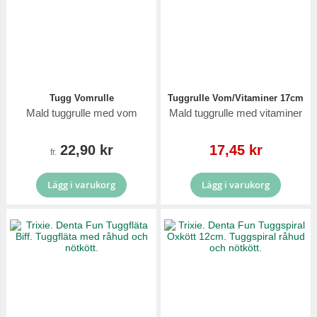
Tugg Vomrulle
Tuggrulle Vom/Vitaminer 17cm
Mald tuggrulle med vom
Mald tuggrulle med vitaminer
Reapris
22,90 kr
17,45 kr
fr.
Lägg i varukorg
Lägg i varukorg