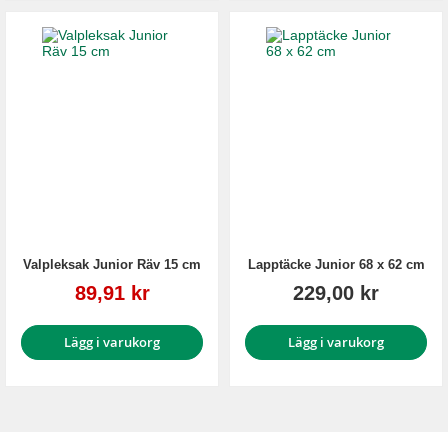
Valpleksak Junior Räv 15 cm
Lapptäcke Junior 68 x 62 cm
Reapris
89,91 kr
229,00 kr
Lägg i varukorg
Lägg i varukorg