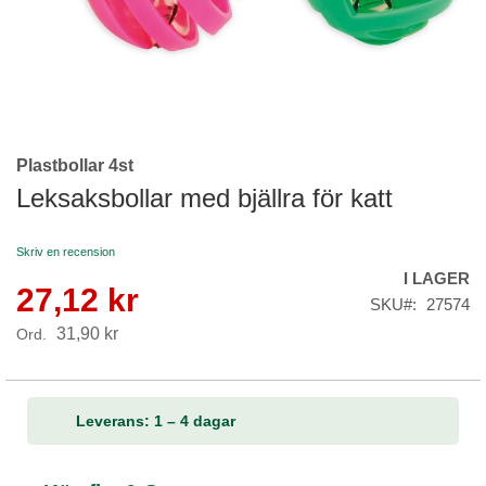
Plastbollar 4st
Skip
to
Leksaksbollar med bjällra för katt
the
beginning
Skriv en recension
of
I LAGER
the
27,12 kr
Reapris
images
SKU
27574
gallery
31,90 kr
Ord.
Leverans: 1 – 4 dagar