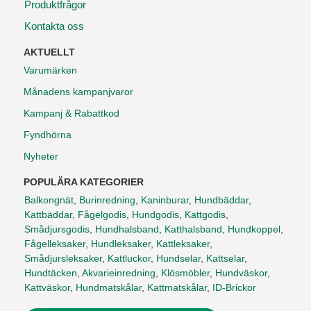
Produktfrågor
Kontakta oss
AKTUELLT
Varumärken
Månadens kampanjvaror
Kampanj & Rabattkod
Fyndhörna
Nyheter
POPULÄRA KATEGORIER
Balkongnät
,
Burinredning
,
Kaninburar
,
Hundbäddar
,
Kattbäddar
,
Fågelgodis
,
Hundgodis
,
Kattgodis
,
Smådjursgodis
,
Hundhalsband
,
Katthalsband
,
Hundkoppel
,
Fågelleksaker
,
Hundleksaker
,
Kattleksaker
,
Smådjursleksaker
,
Kattluckor
,
Hundselar
,
Kattselar
,
Hundtäcken
,
Akvarieinredning
,
Klösmöbler
,
Hundväskor
,
Kattväskor
,
Hundmatskålar
,
Kattmatskålar
,
ID-Brickor