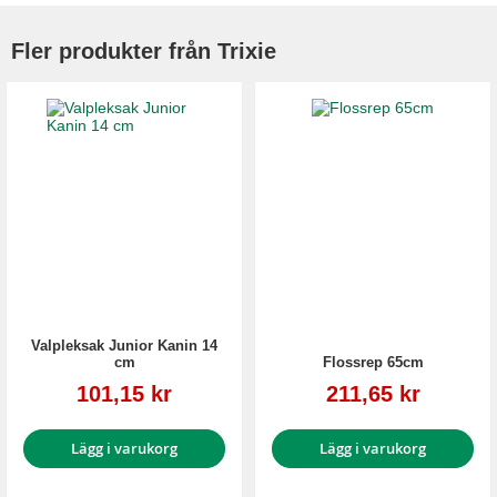
Fler produkter från Trixie
Valpleksak Junior Kanin 14
cm
Flossrep 65cm
Reapris
Reapris
101,15 kr
211,65 kr
Lägg i varukorg
Lägg i varukorg