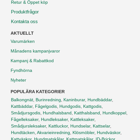
Retur & Öppet köp
Produktfrågor
Kontakta oss
AKTUELLT
Varumärken
Månadens kampanjvaror
Kampanj & Rabattkod
Fyndhörna
Nyheter
POPULÄRA KATEGORIER
Balkongnät
,
Burinredning
,
Kaninburar
,
Hundbäddar
,
Kattbäddar
,
Fågelgodis
,
Hundgodis
,
Kattgodis
,
Smådjursgodis
,
Hundhalsband
,
Katthalsband
,
Hundkoppel
,
Fågelleksaker
,
Hundleksaker
,
Kattleksaker
,
Smådjursleksaker
,
Kattluckor
,
Hundselar
,
Kattselar
,
Hundtäcken
,
Akvarieinredning
,
Klösmöbler
,
Hundväskor
,
Kattväskor
,
Hundmatskålar
,
Kattmatskålar
,
ID-Brickor