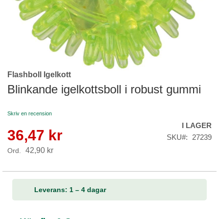
Flashboll Igelkott
Skip
to
Blinkande igelkottsboll i robust gummi
the
beginning
Skriv en recension
of
I LAGER
the
36,47 kr
Reapris
images
SKU
27239
gallery
42,90 kr
Ord.
Leverans: 1 – 4 dagar