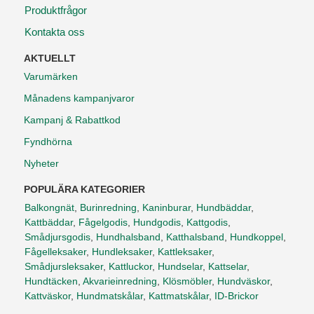
Produktfrågor
Kontakta oss
AKTUELLT
Varumärken
Månadens kampanjvaror
Kampanj & Rabattkod
Fyndhörna
Nyheter
POPULÄRA KATEGORIER
Balkongnät
,
Burinredning
,
Kaninburar
,
Hundbäddar
,
Kattbäddar
,
Fågelgodis
,
Hundgodis
,
Kattgodis
,
Smådjursgodis
,
Hundhalsband
,
Katthalsband
,
Hundkoppel
,
Fågelleksaker
,
Hundleksaker
,
Kattleksaker
,
Smådjursleksaker
,
Kattluckor
,
Hundselar
,
Kattselar
,
Hundtäcken
,
Akvarieinredning
,
Klösmöbler
,
Hundväskor
,
Kattväskor
,
Hundmatskålar
,
Kattmatskålar
,
ID-Brickor