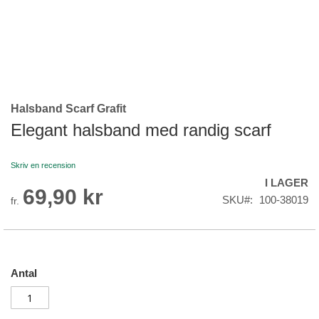
Halsband Scarf Grafit
Skip
to
Elegant halsband med randig scarf
the
beginning
Skriv en recension
of
I LAGER
the
69,90 kr
images
SKU
100-38019
fr.
gallery
Antal