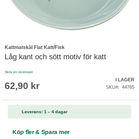
Kattmatskål Flat Katt/Fisk
Skip
to
Låg kant och sött motiv för katt
the
beginning
Skriv en recension
of
I LAGER
the
62,90 kr
images
SKU
44765
gallery
Leverans: 1 – 4 dagar
Köp fler & Spara mer