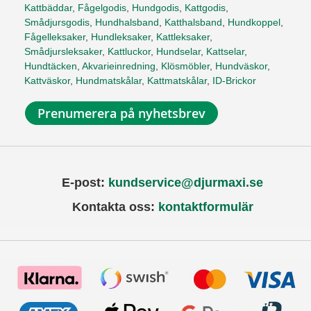
Kattbäddar
,
Fågelgodis
,
Hundgodis
,
Kattgodis
,
Smådjursgodis
,
Hundhalsband
,
Katthalsband
,
Hundkoppel
,
Fågelleksaker
,
Hundleksaker
,
Kattleksaker
,
Smådjursleksaker
,
Kattluckor
,
Hundselar
,
Kattselar
,
Hundtäcken
,
Akvarieinredning
,
Klösmöbler
,
Hundväskor
,
Kattväskor
,
Hundmatskålar
,
Kattmatskålar
,
ID-Brickor
Prenumerera på nyhetsbrev
E-post:
kundservice@djurmaxi.se
Kontakta oss:
kontaktformulär