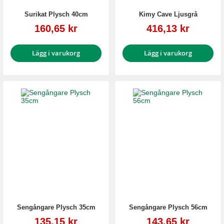
Surikat Plysch 40cm
Kimy Cave Ljusgrå
Reapris
Reapris
160,65 kr
416,13 kr
Lägg i varukorg
Lägg i varukorg
Sengångare Plysch 35cm
Sengångare Plysch 56cm
Reapris
Reapris
135,15 kr
143,65 kr