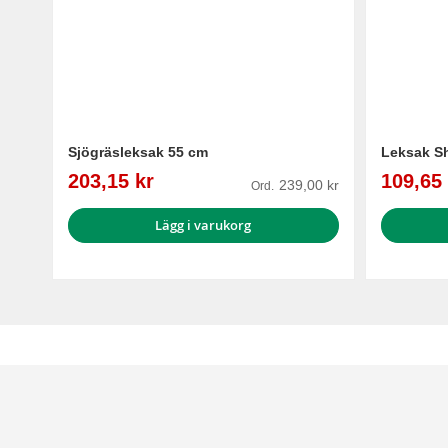
Sjögräsleksak 55 cm
Leksak S
Reapris
Reapris
203,15 kr
109,65 
239,00 kr
Ord.
Lägg i varukorg