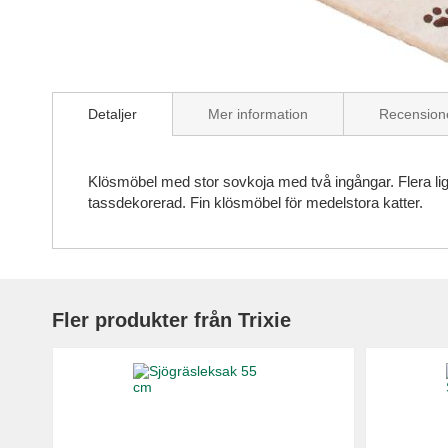
Skip
to
Detaljer
Mer information
Recension
the
beginning
of
the
Klösmöbel med stor sovkoja med två ingångar. Flera ligg
images
tassdekorerad. Fin klösmöbel för medelstora katter.
gallery
Fler produkter från Trixie