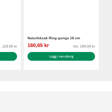
Naturleksak Ring-gunga 18 cm
Reapris
160,65 kr
119,00 kr
189,00 kr
.
Ord.
Lägg i varukorg