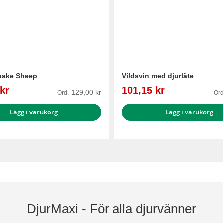
hake Sheep
Vildsvin med djurläte
Reapris
kr
101,15 kr
129,00 kr
Ord.
Ord
Lägg i varukorg
Lägg i varukorg
DjurMaxi - För alla djurvänner