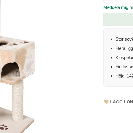
Meddela mig när
Stor sov
Flera ligg
Klöspela
Fin tass
Höjd: 14
LÄGG I Ö