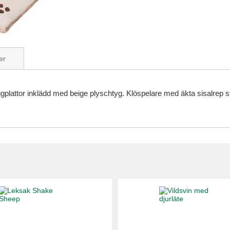
er
plattor inklädd med beige plyschtyg. Klöspelare med äkta sisalrep st