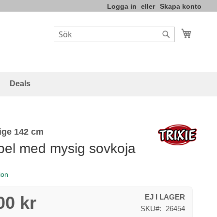
Logga in
Skapa konto
Varukor
Sök
Sök
Deals
ige 142 cm
el med mysig sovkoja
ion
00 kr
EJ I LAGER
SKU
26454