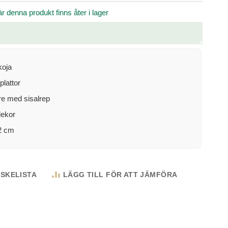
 denna produkt finns åter i lager
koja
plattor
re med sisalrep
dekor
2 cm
NSKELISTA
LÄGG TILL FÖR ATT JÄMFÖRA