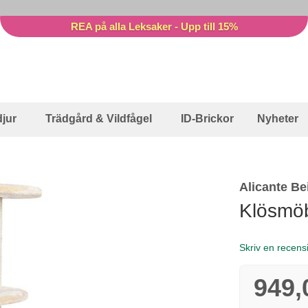
REA på alla Leksaker - Upp till 15%
jur
Trädgård & Vildfågel
ID-Brickor
Nyheter
Alicante Be
Klösmöb
Skriv en recens
949,