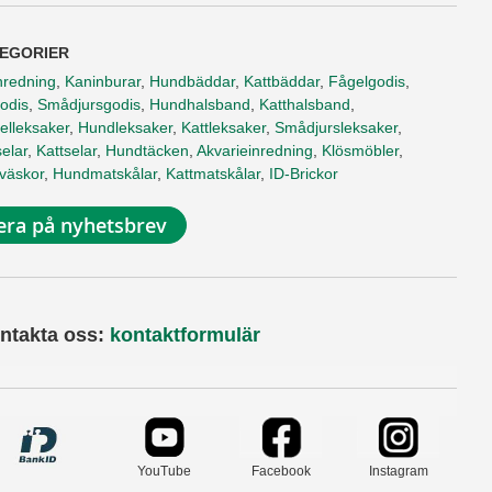
EGORIER
nredning
,
Kaninburar
,
Hundbäddar
,
Kattbäddar
,
Fågelgodis
,
odis
,
Smådjursgodis
,
Hundhalsband
,
Katthalsband
,
elleksaker
,
Hundleksaker
,
Kattleksaker
,
Smådjursleksaker
,
elar
,
Kattselar
,
Hundtäcken
,
Akvarieinredning
,
Klösmöbler
,
tväskor
,
Hundmatskålar
,
Kattmatskålar
,
ID-Brickor
ra på nyhetsbrev
ntakta oss:
kontaktformulär
YouTube
Facebook
Instagram