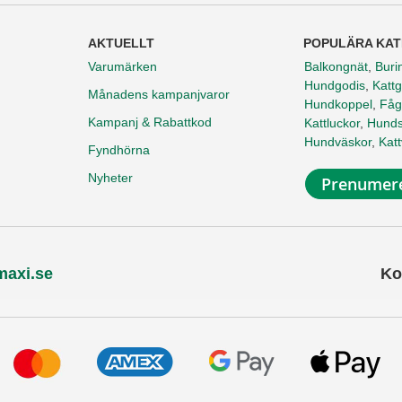
AKTUELLT
POPULÄRA KAT
Varumärken
Balkongnät
,
Buri
Hundgodis
,
Kattg
Månadens kampanjvaror
Hundkoppel
,
Fåg
Kampanj & Rabattkod
Kattluckor
,
Hunds
Hundväskor
,
Kat
Fyndhörna
Nyheter
Prenumere
maxi.se
Ko