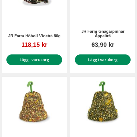
JR Farm Gnagarpinnar
JR Farm Höboll Videträ 80g
Äppelträ
Reapris
118,15 kr
63,90 kr
Lägg i varukorg
Lägg i varukorg