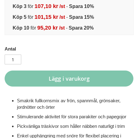
107,10 kr
Köp 3
för
/st
-
Spara
10
%
101,15 kr
Köp 5
för
/st
-
Spara
15
%
95,20 kr
Köp 10
för
/st
-
Spara
20
%
Antal
Lägg i varukorg
Smakrik fullkornsmix av frön, spannmål, grönsaker,
jordnötter och örter
Stimulerande aktivitet för stora parakiter och papegojor
Pickvänliga träskivor som håller näbben naturligt i trim
Enkel upphängning med snöre för flexibel placering i