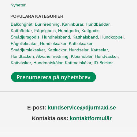
Nyheter
POPULÄRA KATEGORIER
Balkongnät
,
Burinredning
,
Kaninburar
,
Hundbäddar
,
Kattbäddar
,
Fågelgodis
,
Hundgodis
,
Kattgodis
,
Smådjursgodis
,
Hundhalsband
,
Katthalsband
,
Hundkoppel
,
Fågelleksaker
,
Hundleksaker
,
Kattleksaker
,
Smådjursleksaker
,
Kattluckor
,
Hundselar
,
Kattselar
,
Hundtäcken
,
Akvarieinredning
,
Klösmöbler
,
Hundväskor
,
Kattväskor
,
Hundmatskålar
,
Kattmatskålar
,
ID-Brickor
Prenumerera på nyhetsbrev
E-post:
kundservice@djurmaxi.se
Kontakta oss:
kontaktformulär