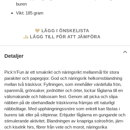
buren
Vikt: 185 gram
LÄGG I ÖNSKELISTA
LÄGG TILL FÖR ATT JÄMFÖRA
Detaljer
Pick'n'Fun är ett smakrikt och näringsrikt mellanmål för stora
parakiter och papegojor. God och näringsrik helkornsblandning
mellan två träskivor. Fyllningen, som innehåller värdefulla frön,
spannmål, grönsaker, jordnötter och örter, lockar fåglarna till en
välsmakande och hälsosam fest. Genom att picka och slipa
näbben på de obehandlade träskivorna främjas ett naturligt
näbbslitage. Med upphängningssnöre som enkelt kan fästas i
burens tak eller på sittpinnar. Erbjuder fåglarna en gungande och
stimulerande aktivitet. Blandningen av knapriga solrosfrön, järn-
och kiselrik hirs, fibrer från vete och morot, näringsrika