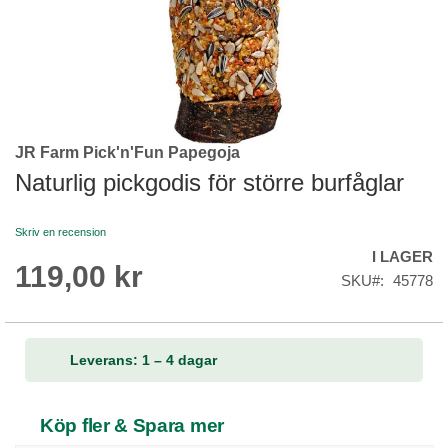
JR Farm Pick'n'Fun Papegoja
Skip
to
Naturlig pickgodis för större burfåglar
the
beginning
Skriv en recension
of
I LAGER
the
119,00 kr
images
SKU
45778
gallery
Leverans: 1 – 4 dagar
Köp fler & Spara mer