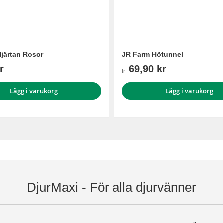
järtan Rosor
JR Farm Hötunnel
r
69,90 kr
fr.
Lägg i varukorg
Lägg i varukorg
DjurMaxi - För alla djurvänner