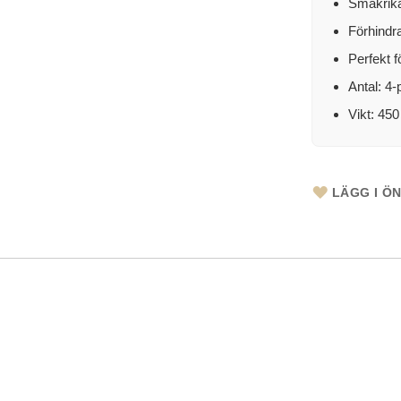
Smakrika
Förhindra
Perfekt 
Antal: 4
Vikt: 45
LÄGG I Ö