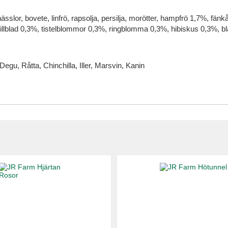
 nässlor, bovete, linfrö, rapsolja, persilja, morötter, hampfrö 1,7%, f
lblad 0,3%, tistelblommor 0,3%, ringblomma 0,3%, hibiskus 0,3%, blå
gu, Råtta, Chinchilla, Iller, Marsvin, Kanin