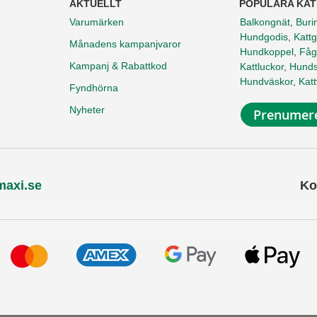
AKTUELLT
POPULÄRA KAT
Varumärken
Balkongnät
,
Buri
Hundgodis
,
Kattg
Månadens kampanjvaror
Hundkoppel
,
Fåg
Kampanj & Rabattkod
Kattluckor
,
Hunds
Hundväskor
,
Kat
Fyndhörna
Nyheter
Prenumere
maxi.se
Ko