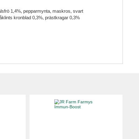
änkålsfrö 1,4%, pepparmynta, maskros, svart
klints kronblad 0,3%, prästkragar 0,3%