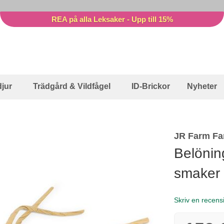
REA på alla Leksaker - Upp till 15%
jur
Trädgård & Vildfågel
ID-Brickor
Nyheter
JR Farm Fa
Belönin
smaker
Skriv en recens