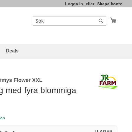
Logga in
Skapa konto
Varukor
Sök
Sök
Deals
rmys Flower XXL
g med fyra blommiga
ion
I LAGER