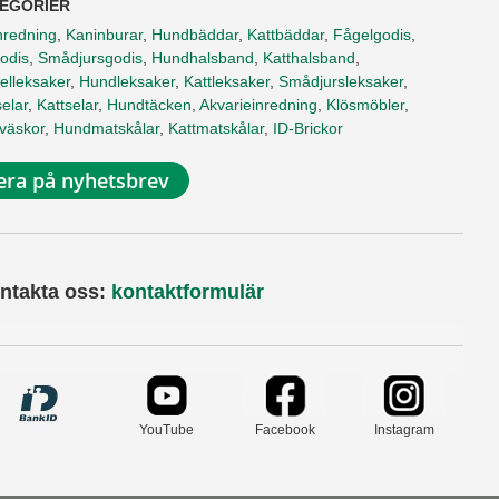
EGORIER
nredning
,
Kaninburar
,
Hundbäddar
,
Kattbäddar
,
Fågelgodis
,
odis
,
Smådjursgodis
,
Hundhalsband
,
Katthalsband
,
elleksaker
,
Hundleksaker
,
Kattleksaker
,
Smådjursleksaker
,
elar
,
Kattselar
,
Hundtäcken
,
Akvarieinredning
,
Klösmöbler
,
tväskor
,
Hundmatskålar
,
Kattmatskålar
,
ID-Brickor
ra på nyhetsbrev
ntakta oss:
kontaktformulär
YouTube
Facebook
Instagram