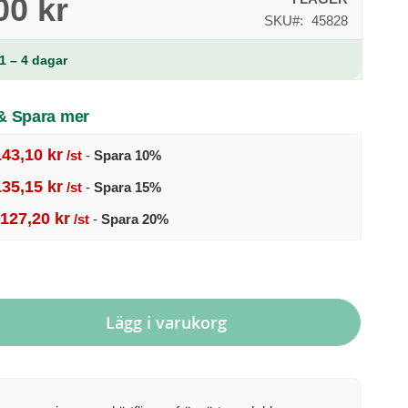
00 kr
SKU
45828
1 – 4 dagar
 & Spara mer
143,10 kr
/st
-
Spara
10
%
135,15 kr
/st
-
Spara
15
%
127,20 kr
/st
-
Spara
20
%
Lägg i varukorg