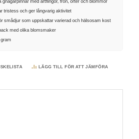
 gnagarpinnar med ärtflingor, frön, örter och blommor
r tristess och ger långvarig aktivitet
för smådjur som uppskattar varierad och hälsosam kost
-pack med olika blomsmaker
0 gram
NSKELISTA
LÄGG TILL FÖR ATT JÄMFÖRA