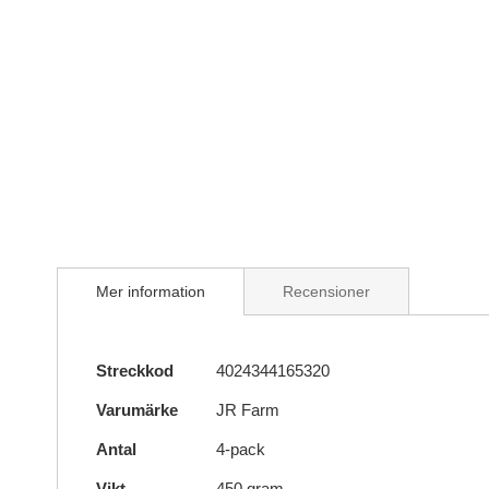
Skip
to
the
beginning
of
the
images
gallery
Mer information
Recensioner
Mer
Streckkod
4024344165320
information
Varumärke
JR Farm
Antal
4-pack
Vikt
450 gram