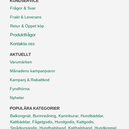
KUNDSERVICE
Frågor & Svar
Frakt & Leverans
Retur & Öppet köp
Produktfrågor
Kontakta oss
AKTUELLT
Varumärken
Månadens kampanjvaror
Kampanj & Rabattkod
Fyndhörna
Nyheter
POPULÄRA KATEGORIER
Balkongnät
,
Burinredning
,
Kaninburar
,
Hundbäddar
,
Kattbäddar
,
Fågelgodis
,
Hundgodis
,
Kattgodis
,
Smådjursgodis
,
Hundhalsband
,
Katthalsband
,
Hundkoppel
,