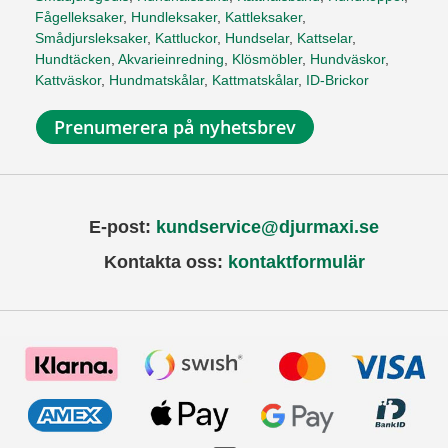
Fågelleksaker
,
Hundleksaker
,
Kattleksaker
,
Smådjursleksaker
,
Kattluckor
,
Hundselar
,
Kattselar
,
Hundtäcken
,
Akvarieinredning
,
Klösmöbler
,
Hundväskor
,
Kattväskor
,
Hundmatskålar
,
Kattmatskålar
,
ID-Brickor
Prenumerera på nyhetsbrev
E-post:
kundservice@djurmaxi.se
Kontakta oss:
kontaktformulär