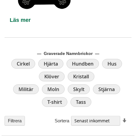
Läs mer
— Graverade Namnbrickor —
Cirkel
Hjärta
Hundben
Hus
Klöver
Kristall
Militär
Moln
Skylt
Stjärna
T-shirt
Tass
Stig
Sortera
Filtrera
ordn