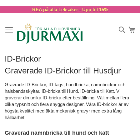
Skip
REA på alla Leksaker - Upp till 15%
to
Content
Sök
Va
ID-Brickor
Graverade ID-Brickor till Husdjur
Gravrade ID-Brickor, ID-tags, hundbricka, namnbrickor och
halsbandsskyltar. ID-bricka till Hund. ID-bricka till Katt. Vi
graverar din unika ID-bricka efter beställning. Välj mellan flera
olika typsnitt och flera snygga designer. Våra ID-brickor är av
högsta kvalitet med äkta mekanisk gravyr med extra lång
hållbarhet.
Graverad namnbricka till hund och katt