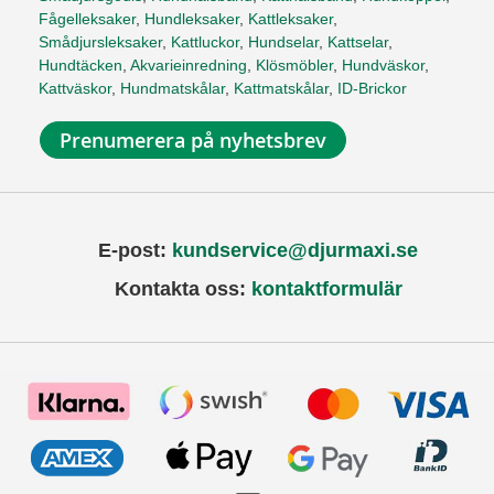
Fågelleksaker
,
Hundleksaker
,
Kattleksaker
,
Smådjursleksaker
,
Kattluckor
,
Hundselar
,
Kattselar
,
Hundtäcken
,
Akvarieinredning
,
Klösmöbler
,
Hundväskor
,
Kattväskor
,
Hundmatskålar
,
Kattmatskålar
,
ID-Brickor
Prenumerera på nyhetsbrev
E-post:
kundservice@djurmaxi.se
Kontakta oss:
kontaktformulär