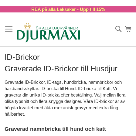
Skip
REA på alla Leksaker - Upp till 15%
to
Content
Sök
Va
ID-Brickor
Graverade ID-Brickor till Husdjur
Gravrade ID-Brickor, ID-tags, hundbricka, namnbrickor och
halsbandsskyltar. ID-bricka till Hund. ID-bricka till Katt. Vi
graverar din unika ID-bricka efter beställning. Välj mellan flera
olika typsnitt och flera snygga designer. Våra ID-brickor är av
högsta kvalitet med äkta mekanisk gravyr med extra lång
hållbarhet.
Graverad namnbricka till hund och katt