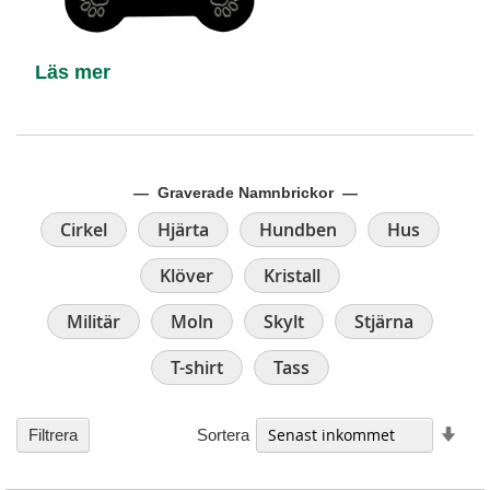
Läs mer
— Graverade Namnbrickor —
Cirkel
Hjärta
Hundben
Hus
Klöver
Kristall
Militär
Moln
Skylt
Stjärna
T-shirt
Tass
Stig
Sortera
Filtrera
ordn