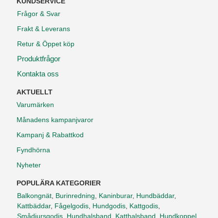
KUNDSERVICE
Frågor & Svar
Frakt & Leverans
Retur & Öppet köp
Produktfrågor
Kontakta oss
AKTUELLT
Varumärken
Månadens kampanjvaror
Kampanj & Rabattkod
Fyndhörna
Nyheter
POPULÄRA KATEGORIER
Balkongnät
,
Burinredning
,
Kaninburar
,
Hundbäddar
,
Kattbäddar
,
Fågelgodis
,
Hundgodis
,
Kattgodis
,
Smådjursgodis
,
Hundhalsband
,
Katthalsband
,
Hundkoppel
,