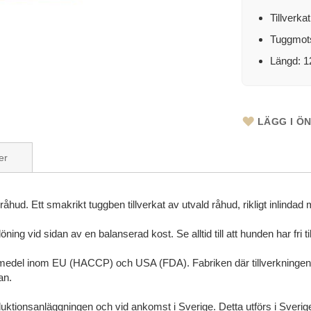
Tillverka
Tuggmots
Längd: 1
LÄGG I Ö
er
ud. Ett smakrikt tuggben tillverkat av utvald råhud, rikligt inlindad m
g vid sidan av en balanserad kost. Se alltid till att hunden har fri till
medel inom EU (HACCP) och USA (FDA). Fabriken där tillverkningen sk
an.
uktionsanläggningen och vid ankomst i Sverige. Detta utförs i Sveri