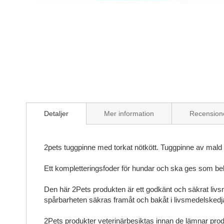
Skip
to
the
beginning
of
the
images
gallery
Detaljer
Mer information
Recension
2pets tuggpinne med torkat nötkött. Tuggpinne av mald råh
Ett kompletteringsfoder för hundar och ska ges som belönin
Den här 2Pets produkten är ett godkänt och säkrat livs
spårbarheten säkras framåt och bakåt i livsmedelskedj
2Pets produkter veterinärbesiktas innan de lämnar prod