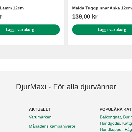
 Lamm 12cm
Malda Tuggpinnar Anka 12cm
r
139,00 kr
Lägg i varukorg
Lägg i varukorg
DjurMaxi - För alla djurvänner
AKTUELLT
POPULÄRA KAT
Varumärken
Balkongnät
,
Buri
Hundgodis
,
Kattg
Månadens kampanjvaror
Hundkoppel
,
Fåg