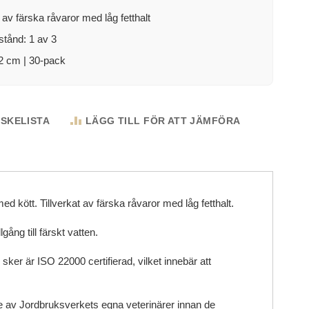
t av färska råvaror med låg fetthalt
tånd: 1 av 3
2 cm | 30-pack
NSKELISTA
LÄGG TILL FÖR ATT JÄMFÖRA
ed kött. Tillverkat av färska råvaror med låg fetthalt.
gång till färskt vatten.
er är ISO 22000 certifierad, vilket innebär att
ge av Jordbruksverkets egna veterinärer innan de