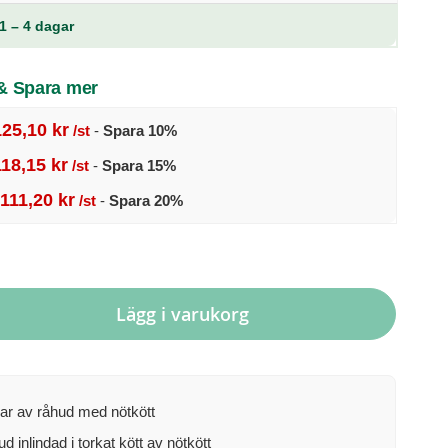
1 – 4 dagar
 & Spara mer
125,10 kr
/st
-
Spara
10
%
118,15 kr
/st
-
Spara
15
%
111,20 kr
/st
-
Spara
20
%
Lägg i varukorg
ar av råhud med nötkött
d inlindad i torkat kött av nötkött