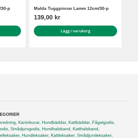
/30-p
Malda Tuggpinnar Lamm 12cm/30-p
139,00 kr
Lägg i varukorg
EGORIER
nredning
,
Kaninburar
,
Hundbäddar
,
Kattbäddar
,
Fågelgodis
,
odis
,
Smådjursgodis
,
Hundhalsband
,
Katthalsband
,
elleksaker
,
Hundleksaker
,
Kattleksaker
,
Smådjursleksaker
,