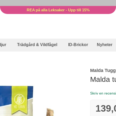
REA på alla Leksaker - Upp till 15%
jur
Trädgård & Vildfågel
ID-Brickor
Nyheter
Malda Tugg
Malda t
Skriv en recens
139,