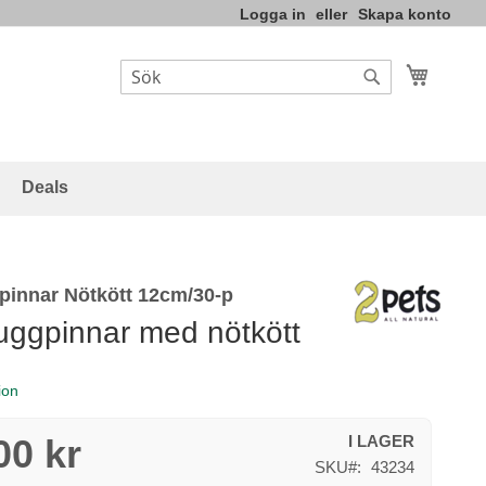
Logga in
Skapa konto
Varukor
Sök
Sök
Deals
pinnar Nötkött 12cm/30-p
uggpinnar med nötkött
ion
00 kr
I LAGER
SKU
43234