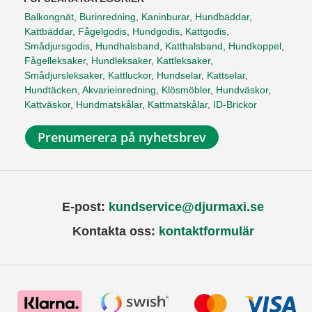
Balkongnät
,
Burinredning
,
Kaninburar
,
Hundbäddar
,
Kattbäddar
,
Fågelgodis
,
Hundgodis
,
Kattgodis
,
Smådjursgodis
,
Hundhalsband
,
Katthalsband
,
Hundkoppel
,
Fågelleksaker
,
Hundleksaker
,
Kattleksaker
,
Smådjursleksaker
,
Kattluckor
,
Hundselar
,
Kattselar
,
Hundtäcken
,
Akvarieinredning
,
Klösmöbler
,
Hundväskor
,
Kattväskor
,
Hundmatskålar
,
Kattmatskålar
,
ID-Brickor
Prenumerera på nyhetsbrev
E-post:
kundservice@djurmaxi.se
Kontakta oss:
kontaktformulär