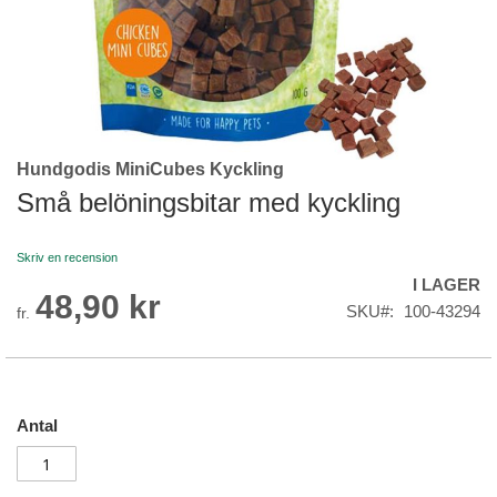
Hundgodis MiniCubes Kyckling
Skip
to
Små belöningsbitar med kyckling
the
beginning
Skriv en recension
of
I LAGER
the
48,90 kr
images
SKU
100-43294
fr.
gallery
Antal