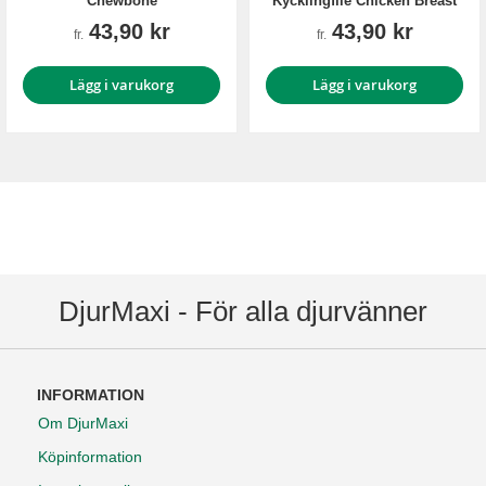
Chewbone
Kycklingfilé Chicken Breast
43,90 kr
43,90 kr
fr.
fr.
Lägg i varukorg
Lägg i varukorg
DjurMaxi - För alla djurvänner
INFORMATION
Om DjurMaxi
Köpinformation