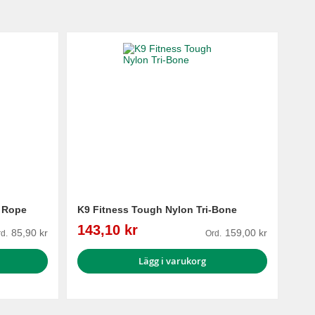
l Rope
K9 Fitness Tough Nylon Tri-Bone
Reapris
143,10 kr
85,90 kr
159,00 kr
d.
Ord.
Lägg i varukorg