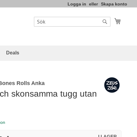
Logga in
Skapa konto
Varukor
Sök
Sök
Deals
 Bones Rolls Anka
och skonsamma tugg utan
ion
I LAGER