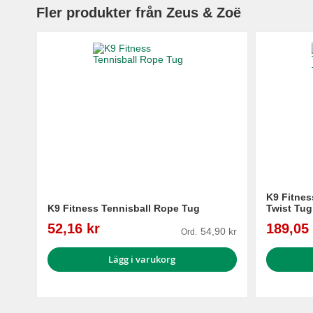
Fler produkter från Zeus & Zoë
K9 Fitnes
K9 Fitness Tennisball Rope Tug
Twist Tug
Reapris
Reapris
52,16 kr
189,05 
54,90 kr
Ord.
Lägg i varukorg