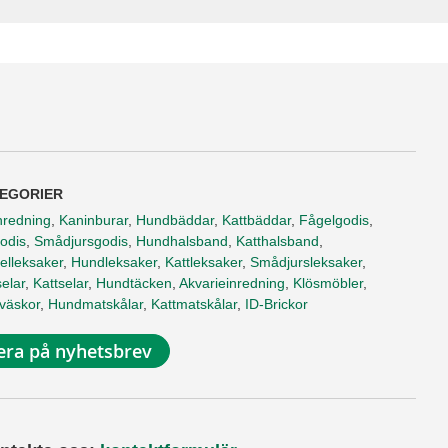
EGORIER
nredning
,
Kaninburar
,
Hundbäddar
,
Kattbäddar
,
Fågelgodis
,
odis
,
Smådjursgodis
,
Hundhalsband
,
Katthalsband
,
elleksaker
,
Hundleksaker
,
Kattleksaker
,
Smådjursleksaker
,
elar
,
Kattselar
,
Hundtäcken
,
Akvarieinredning
,
Klösmöbler
,
tväskor
,
Hundmatskålar
,
Kattmatskålar
,
ID-Brickor
ra på nyhetsbrev