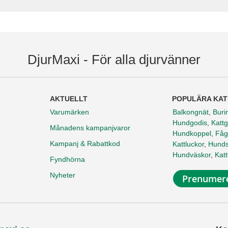
DjurMaxi - För alla djurvänner
AKTUELLT
POPULÄRA KAT
Varumärken
Balkongnät
,
Buri
Hundgodis
,
Kattg
Månadens kampanjvaror
Hundkoppel
,
Fåg
Kampanj & Rabattkod
Kattluckor
,
Hunds
Hundväskor
,
Kat
Fyndhörna
Nyheter
Prenumere