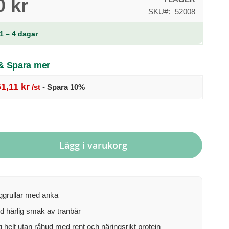
0 kr
SKU
52008
1 – 4 dagar
 & Spara mer
61,11 kr
/st
-
Spara
10
%
Lägg i varukorg
ggrullar med anka
 härlig smak av tranbär
helt utan råhud med rent och näringsrikt protein