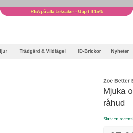
REA på alla Leksaker - Upp till 15%
jur
Trädgård & Vildfågel
ID-Brickor
Nyheter
Zoë Better
Mjuka 
råhud
Skriv en recens