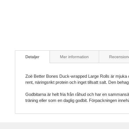
Skip
to
the
beginning
of
the
Detaljer
Mer information
Recension
images
gallery
Zoë Better Bones Duck-wrapped Large Rolls är mjuka o
rent, näringsrikt protein och inget tillsatt salt. Den 
Godbitarna är helt fria från råhud och har en sammansä
träning eller som en daglig godbit. Förpackningen innehå