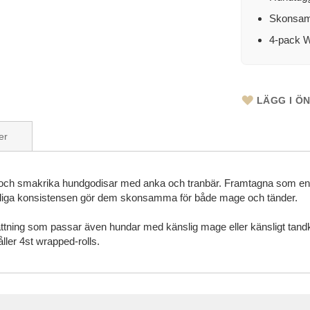
Skonsam
4-pack W
LÄGG I Ö
er
ch smakrika hundgodisar med anka och tranbär. Framtagna som en l
behagliga konsistensen gör dem skonsamma för både mage och tänder.
ttning som passar även hundar med känslig mage eller känsligt tandköt
ller 4st wrapped-rolls.