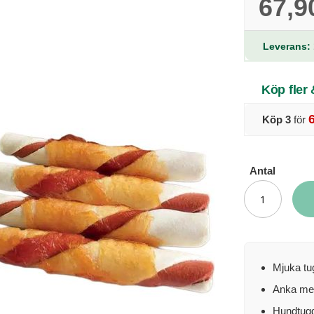
67,9
Leverans: 
Köp fler
Köp 3
för
Antal
Mjuka tu
Anka med
Hundtugg 