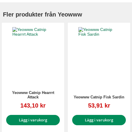
Fler produkter från Yeowww
Yeowww Catnip Hearrrt
Attack
Yeowww Catnip Fisk Sardin
Reapris
Reapris
143,10 kr
53,91 kr
Lägg i varukorg
Lägg i varukorg