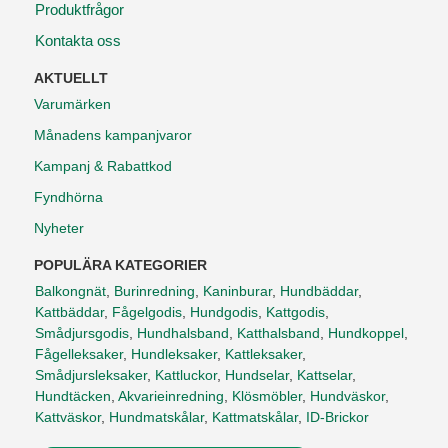
Produktfrågor
Kontakta oss
AKTUELLT
Varumärken
Månadens kampanjvaror
Kampanj & Rabattkod
Fyndhörna
Nyheter
POPULÄRA KATEGORIER
Balkongnät
,
Burinredning
,
Kaninburar
,
Hundbäddar
,
Kattbäddar
,
Fågelgodis
,
Hundgodis
,
Kattgodis
,
Smådjursgodis
,
Hundhalsband
,
Katthalsband
,
Hundkoppel
,
Fågelleksaker
,
Hundleksaker
,
Kattleksaker
,
Smådjursleksaker
,
Kattluckor
,
Hundselar
,
Kattselar
,
Hundtäcken
,
Akvarieinredning
,
Klösmöbler
,
Hundväskor
,
Kattväskor
,
Hundmatskålar
,
Kattmatskålar
,
ID-Brickor