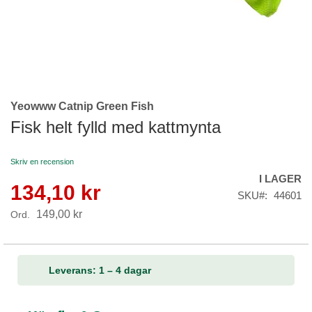
Yeowww Catnip Green Fish
Skip
to
Fisk helt fylld med kattmynta
the
beginning
Skriv en recension
of
I LAGER
the
134,10 kr
Reapris
images
SKU
44601
gallery
149,00 kr
Ord.
Leverans: 1 – 4 dagar