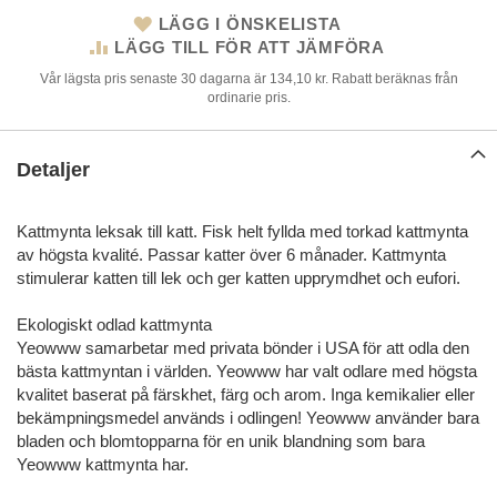
LÄGG I ÖNSKELISTA
LÄGG TILL FÖR ATT JÄMFÖRA
Vår lägsta pris senaste 30 dagarna är 134,10 kr. Rabatt beräknas från
ordinarie pris.
Detaljer
Kattmynta leksak till katt. Fisk helt fyllda med torkad kattmynta
av högsta kvalité. Passar katter över 6 månader. Kattmynta
stimulerar katten till lek och ger katten upprymdhet och eufori.
Ekologiskt odlad kattmynta
Yeowww samarbetar med privata bönder i USA för att odla den
bästa kattmyntan i världen. Yeowww har valt odlare med högsta
kvalitet baserat på färskhet, färg och arom. Inga kemikalier eller
bekämpningsmedel används i odlingen! Yeowww använder bara
bladen och blomtopparna för en unik blandning som bara
Yeowww kattmynta har.