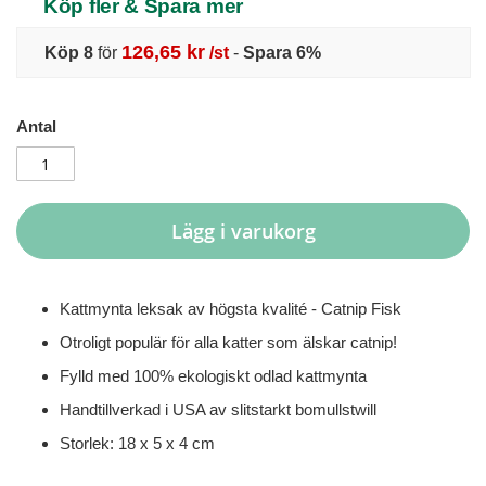
Köp fler & Spara mer
126,65 kr
Köp 8
för
/st
-
Spara
6
%
Antal
Lägg i varukorg
Kattmynta leksak av högsta kvalité - Catnip Fisk
Otroligt populär för alla katter som älskar catnip!
Fylld med 100% ekologiskt odlad kattmynta
Handtillverkad i USA av slitstarkt bomullstwill
Storlek: 18 x 5 x 4 cm