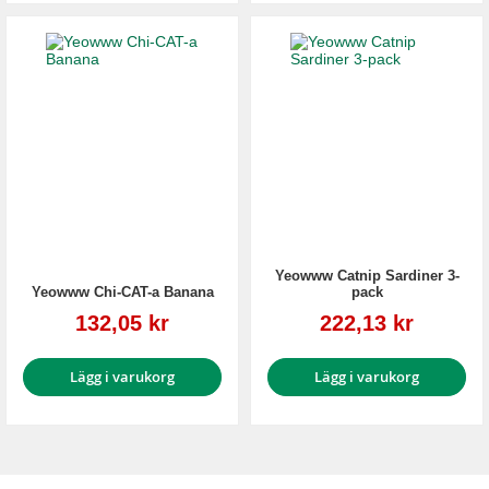
Yeowww Catnip Sardiner 3-
Yeowww Chi-CAT-a Banana
pack
Reapris
Reapris
132,05 kr
222,13 kr
Lägg i varukorg
Lägg i varukorg