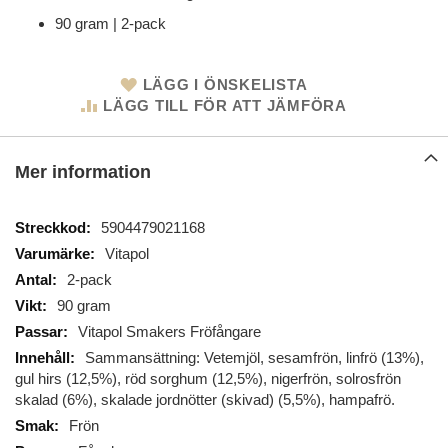
90 gram | 2-pack
LÄGG I ÖNSKELISTA
LÄGG TILL FÖR ATT JÄMFÖRA
Mer information
Mer
5904479021168
information
Vitapol
2-pack
90 gram
Vitapol Smakers Fröfångare
Sammansättning: Vetemjöl, sesamfrön, linfrö (13%),
gul hirs (12,5%), röd sorghum (12,5%), nigerfrön, solrosfrön
skalad (6%), skalade jordnötter (skivad) (5,5%), hampafrö.
Frön