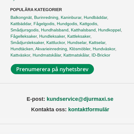
POPULÄRA KATEGORIER
Balkongnät
,
Burinredning
,
Kaninburar
,
Hundbäddar
,
Kattbäddar
,
Fågelgodis
,
Hundgodis
,
Kattgodis
,
Smådjursgodis
,
Hundhalsband
,
Katthalsband
,
Hundkoppel
,
Fågelleksaker
,
Hundleksaker
,
Kattleksaker
,
Smådjursleksaker
,
Kattluckor
,
Hundselar
,
Kattselar
,
Hundtäcken
,
Akvarieinredning
,
Klösmöbler
,
Hundväskor
,
Kattväskor
,
Hundmatskålar
,
Kattmatskålar
,
ID-Brickor
Prenumerera på nyhetsbrev
E-post:
kundservice@djurmaxi.se
Kontakta oss:
kontaktformulär