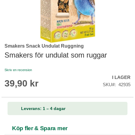
Smakers Snack Undulat Ruggning
Skip
to
Smakers för undulat som ruggar
the
beginning
Skriv en recension
of
I LAGER
the
39,90 kr
images
SKU
42935
gallery
Leverans: 1 – 4 dagar
Köp fler & Spara mer