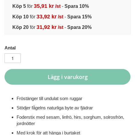
35,91 kr
Köp 5
för
/st
-
Spara
10
%
33,92 kr
Köp 10
för
/st
-
Spara
15
%
31,92 kr
Köp 20
för
/st
-
Spara
20
%
Antal
Lägg i varukorg
Fröstänger till undulat som ruggar
Stödjer fågelns naturliga byte av fjädrar
Foderstix med sesam, linfrö, hirs, sorghum, solrosfrön,
jordnötter
Med krok för att hänga i burtaket