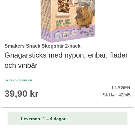
Smakers Snack Skogsbär 2-pack
Skip
to
Gnagarsticks med nypon, enbär, fläder
the
och vinbär
beginning
of
the
Skriv en recension
images
I LAGER
gallery
39,90 kr
SKU
42945
Leverans: 1 – 4 dagar