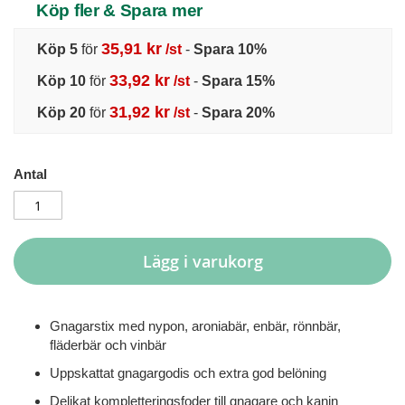
Köp fler & Spara mer
35,91 kr
Köp 5
för
/st
-
Spara
10
%
33,92 kr
Köp 10
för
/st
-
Spara
15
%
31,92 kr
Köp 20
för
/st
-
Spara
20
%
Antal
Lägg i varukorg
Gnagarstix med nypon, aroniabär, enbär, rönnbär,
fläderbär och vinbär
Uppskattat gnagargodis och extra god belöning
Delikat kompletteringsfoder till gnagare och kanin