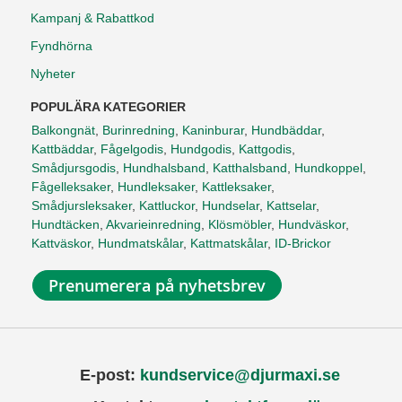
Kampanj & Rabattkod
Fyndhörna
Nyheter
POPULÄRA KATEGORIER
Balkongnät
,
Burinredning
,
Kaninburar
,
Hundbäddar
,
Kattbäddar
,
Fågelgodis
,
Hundgodis
,
Kattgodis
,
Smådjursgodis
,
Hundhalsband
,
Katthalsband
,
Hundkoppel
,
Fågelleksaker
,
Hundleksaker
,
Kattleksaker
,
Smådjursleksaker
,
Kattluckor
,
Hundselar
,
Kattselar
,
Hundtäcken
,
Akvarieinredning
,
Klösmöbler
,
Hundväskor
,
Kattväskor
,
Hundmatskålar
,
Kattmatskålar
,
ID-Brickor
Prenumerera på nyhetsbrev
E-post:
kundservice@djurmaxi.se