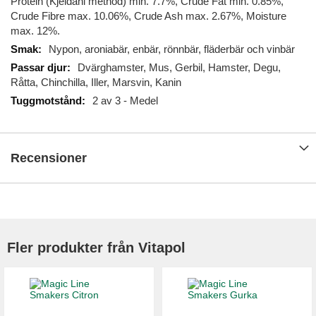
Protein (Kjeldahl method) min. 7.7%, Crude Fat min. 0.85%,
Crude Fibre max. 10.06%, Crude Ash max. 2.67%, Moisture
max. 12%.
Nypon, aroniabär, enbär, rönnbär, fläderbär och vinbär
Dvärghamster, Mus, Gerbil, Hamster, Degu,
Råtta, Chinchilla, Iller, Marsvin, Kanin
2 av 3 - Medel
Recensioner
Fler produkter från Vitapol