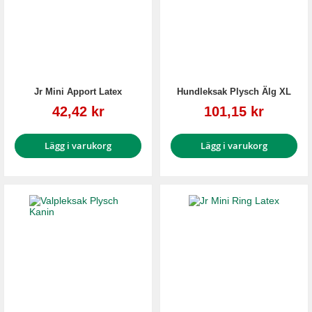
Jr Mini Apport Latex
Hundleksak Plysch Älg XL
Reapris
Reapris
42,42 kr
101,15 kr
Lägg i varukorg
Lägg i varukorg