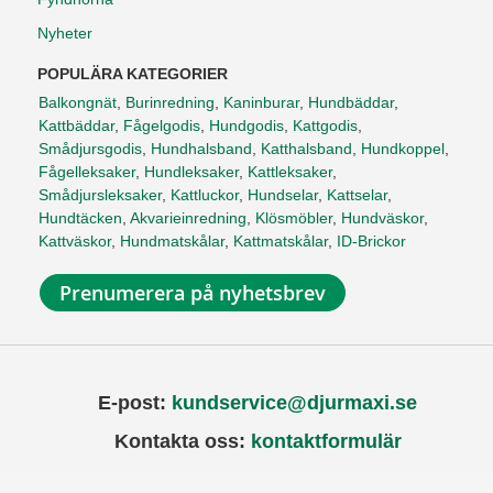
Nyheter
POPULÄRA KATEGORIER
Balkongnät
,
Burinredning
,
Kaninburar
,
Hundbäddar
,
Kattbäddar
,
Fågelgodis
,
Hundgodis
,
Kattgodis
,
Smådjursgodis
,
Hundhalsband
,
Katthalsband
,
Hundkoppel
,
Fågelleksaker
,
Hundleksaker
,
Kattleksaker
,
Smådjursleksaker
,
Kattluckor
,
Hundselar
,
Kattselar
,
Hundtäcken
,
Akvarieinredning
,
Klösmöbler
,
Hundväskor
,
Kattväskor
,
Hundmatskålar
,
Kattmatskålar
,
ID-Brickor
Prenumerera på nyhetsbrev
E-post:
kundservice@djurmaxi.se
Kontakta oss:
kontaktformulär