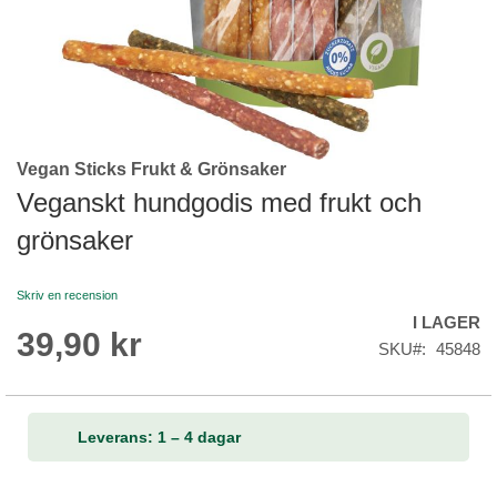
Vegan Sticks Frukt & Grönsaker
Skip
to
Veganskt hundgodis med frukt och
the
grönsaker
beginning
of
the
Skriv en recension
images
I LAGER
gallery
39,90 kr
SKU
45848
Leverans: 1 – 4 dagar