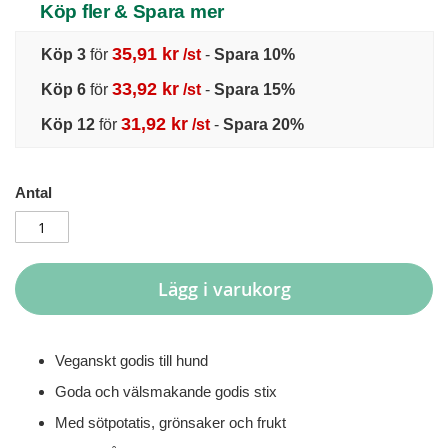
Köp fler & Spara mer
35,91 kr
Köp 3
för
/st
-
Spara
10
%
33,92 kr
Köp 6
för
/st
-
Spara
15
%
31,92 kr
Köp 12
för
/st
-
Spara
20
%
Antal
Lägg i varukorg
Veganskt godis till hund
Goda och välsmakande godis stix
Med sötpotatis, grönsaker och frukt