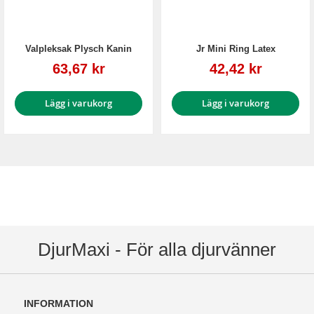
Valpleksak Plysch Kanin
Jr Mini Ring Latex
Reapris
Reapris
63,67 kr
42,42 kr
Lägg i varukorg
Lägg i varukorg
DjurMaxi - För alla djurvänner
INFORMATION