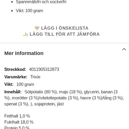
Spannmålsfri och sockerfri
Vikt: 100 gram
LÄGG I ÖNSKELISTA
LÄGG TILL FÖR ATT JÄMFÖRA
Mer information
Mer
4011905312873
information
Trixie
100 gram
Sötpotatis (60 %), majs (18 %), glycerin, banan (3
%), morötter (3 %)/vitelottepotatis (3 %), havre (3 %)/tång (3 %),
spenat (3 %). ), sojaprotein, jäst
Fetthalt 1,0 %
Fukthalt 18,0 %
Protein 5,0 %