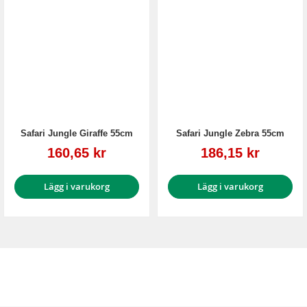
Safari Jungle Giraffe 55cm
Safari Jungle Zebra 55cm
Reapris
Reapris
160,65 kr
186,15 kr
Lägg i varukorg
Lägg i varukorg