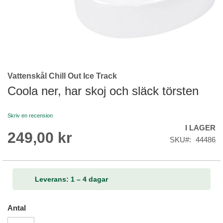
Vattenskål Chill Out Ice Track
Skip
to
Coola ner, har skoj och släck törsten
the
beginning
Skriv en recension
of
I LAGER
the
249,00 kr
images
SKU
44486
gallery
Leverans: 1 – 4 dagar
Antal