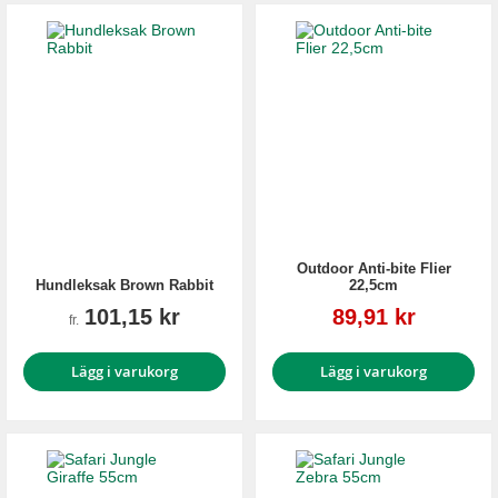
Outdoor Anti-bite Flier
Hundleksak Brown Rabbit
22,5cm
Reapris
101,15 kr
89,91 kr
fr.
Lägg i varukorg
Lägg i varukorg