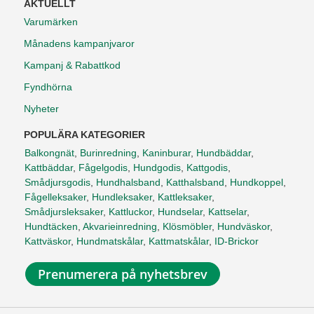
AKTUELLT
Varumärken
Månadens kampanjvaror
Kampanj & Rabattkod
Fyndhörna
Nyheter
POPULÄRA KATEGORIER
Balkongnät
,
Burinredning
,
Kaninburar
,
Hundbäddar
,
Kattbäddar
,
Fågelgodis
,
Hundgodis
,
Kattgodis
,
Smådjursgodis
,
Hundhalsband
,
Katthalsband
,
Hundkoppel
,
Fågelleksaker
,
Hundleksaker
,
Kattleksaker
,
Smådjursleksaker
,
Kattluckor
,
Hundselar
,
Kattselar
,
Hundtäcken
,
Akvarieinredning
,
Klösmöbler
,
Hundväskor
,
Kattväskor
,
Hundmatskålar
,
Kattmatskålar
,
ID-Brickor
Prenumerera på nyhetsbrev