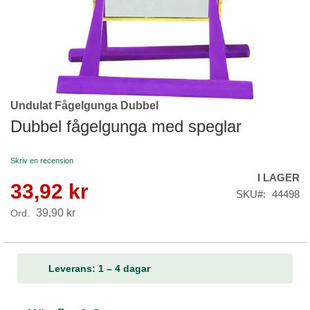
Undulat Fågelgunga Dubbel
Skip
to
Dubbel fågelgunga med speglar
the
beginning
Skriv en recension
of
I LAGER
the
33,92 kr
Reapris
images
SKU
44498
gallery
39,90 kr
Ord.
Leverans: 1 – 4 dagar