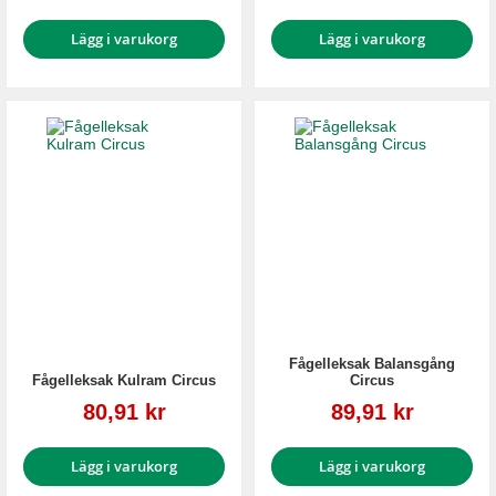
Lägg i varukorg
Lägg i varukorg
Fågelleksak Balansgång
Fågelleksak Kulram Circus
Circus
Reapris
Reapris
80,91 kr
89,91 kr
Lägg i varukorg
Lägg i varukorg