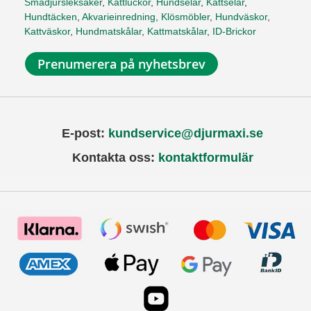
Smådjursleksaker
,
Kattluckor
,
Hundselar
,
Kattselar
,
Hundtäcken
,
Akvarieinredning
,
Klösmöbler
,
Hundväskor
,
Kattväskor
,
Hundmatskålar
,
Kattmatskålar
,
ID-Brickor
Prenumerera på nyhetsbrev
E-post:
kundservice@djurmaxi.se
Kontakta oss:
kontaktformulär