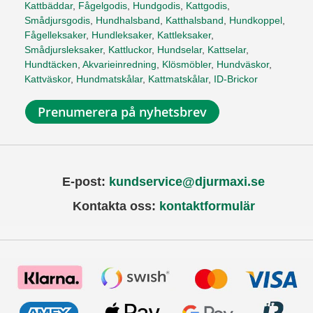
Kattbäddar
,
Fågelgodis
,
Hundgodis
,
Kattgodis
,
Smådjursgodis
,
Hundhalsband
,
Katthalsband
,
Hundkoppel
,
Fågelleksaker
,
Hundleksaker
,
Kattleksaker
,
Smådjursleksaker
,
Kattluckor
,
Hundselar
,
Kattselar
,
Hundtäcken
,
Akvarieinredning
,
Klösmöbler
,
Hundväskor
,
Kattväskor
,
Hundmatskålar
,
Kattmatskålar
,
ID-Brickor
Prenumerera på nyhetsbrev
E-post:
kundservice@djurmaxi.se
Kontakta oss:
kontaktformulär