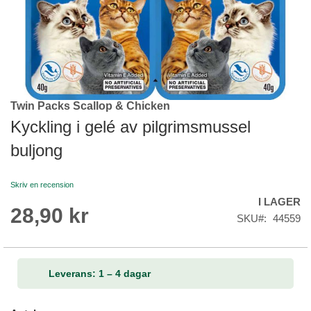
Twin Packs Scallop & Chicken
Skip
to
Kyckling i gelé av pilgrimsmussel
the
buljong
beginning
of
the
Skriv en recension
images
I LAGER
gallery
28,90 kr
SKU
44559
Leverans: 1 – 4 dagar