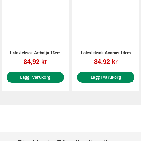
Latexleksak Ärtbalja 16cm
Latexleksak Ananas 14cm
Reapris
Reapris
84,92 kr
84,92 kr
Lägg i varukorg
Lägg i varukorg