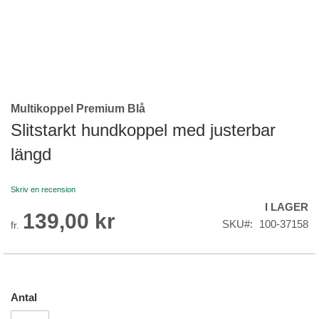
Multikoppel Premium Blå
Skip
to
Slitstarkt hundkoppel med justerbar
the
längd
beginning
of
the
Skriv en recension
images
I LAGER
gallery
139,00 kr
SKU
100-37158
fr.
Antal