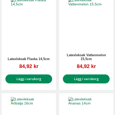
Latexleksak Vattenmelon
Latexleksak Flaska 14,5cm
15,5cm
Reapris
Reapris
84,92 kr
84,92 kr
Lägg i varukorg
Lägg i varukorg