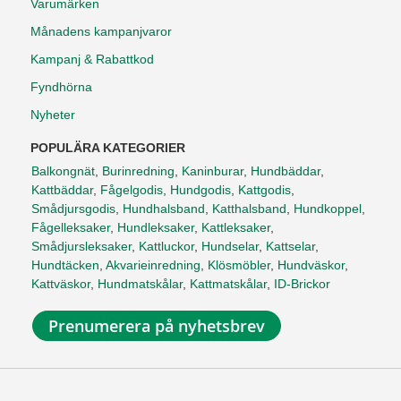
Varumärken
Månadens kampanjvaror
Kampanj & Rabattkod
Fyndhörna
Nyheter
POPULÄRA KATEGORIER
Balkongnät
,
Burinredning
,
Kaninburar
,
Hundbäddar
,
Kattbäddar
,
Fågelgodis
,
Hundgodis
,
Kattgodis
,
Smådjursgodis
,
Hundhalsband
,
Katthalsband
,
Hundkoppel
,
Fågelleksaker
,
Hundleksaker
,
Kattleksaker
,
Smådjursleksaker
,
Kattluckor
,
Hundselar
,
Kattselar
,
Hundtäcken
,
Akvarieinredning
,
Klösmöbler
,
Hundväskor
,
Kattväskor
,
Hundmatskålar
,
Kattmatskålar
,
ID-Brickor
Prenumerera på nyhetsbrev