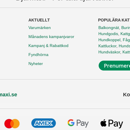
AKTUELLT
POPULÄRA KAT
Varumärken
Balkongnät
,
Buri
Hundgodis
,
Kattg
Månadens kampanjvaror
Hundkoppel
,
Fåg
Kampanj & Rabattkod
Kattluckor
,
Hunds
Hundväskor
,
Kat
Fyndhörna
Nyheter
Prenumere
maxi.se
Ko