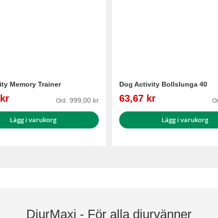
ity Memory Trainer
Dog Activity Bollslunga 40
Reapris
kr
63,67 kr
999,00 kr
Ord.
Or
Lägg i varukorg
Lägg i varukorg
DjurMaxi - För alla djurvänner