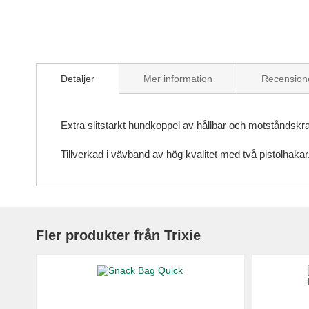
Skip
to
Detaljer
Mer information
Recension
the
beginning
of
the
Extra slitstarkt hundkoppel av hållbar och motståndskraft
images
gallery
Tillverkad i vävband av hög kvalitet med två pistolhakar. 
Fler produkter från Trixie