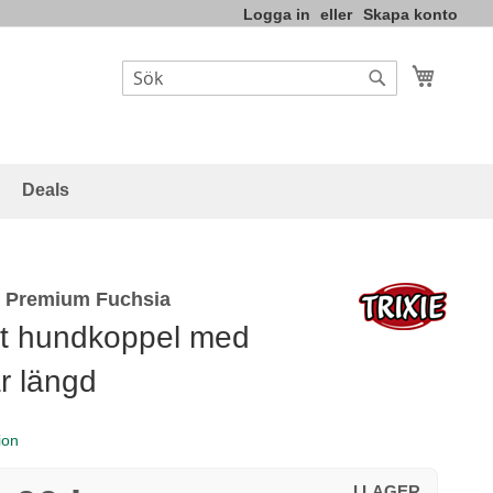
Logga in
Skapa konto
Varukor
Sök
Sök
Deals
l Premium Fuchsia
rkt hundkoppel med
ar längd
ion
I LAGER