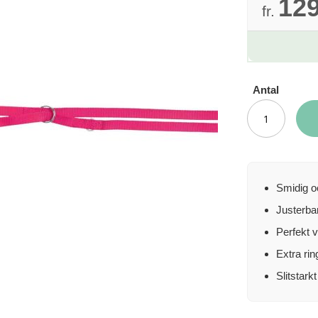
129
fr.
Antal
Smidig o
Justerbar
Perfekt v
Extra rin
Slitstark