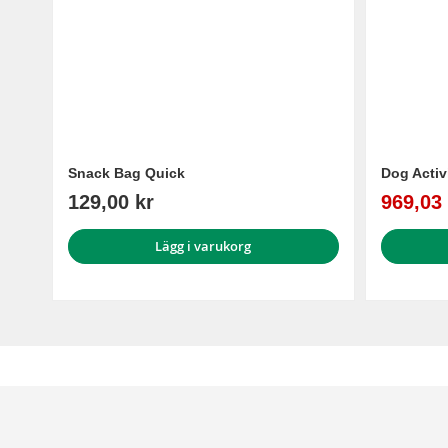
Snack Bag Quick
Dog Activ
Reapris
129,00 kr
969,03 
Lägg i varukorg