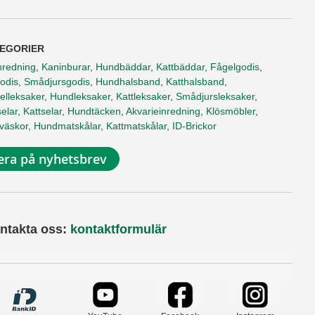
EGORIER
nredning
,
Kaninburar
,
Hundbäddar
,
Kattbäddar
,
Fågelgodis
,
odis
,
Smådjursgodis
,
Hundhalsband
,
Katthalsband
,
elleksaker
,
Hundleksaker
,
Kattleksaker
,
Smådjursleksaker
,
elar
,
Kattselar
,
Hundtäcken
,
Akvarieinredning
,
Klösmöbler
,
tväskor
,
Hundmatskålar
,
Kattmatskålar
,
ID-Brickor
ra på nyhetsbrev
ntakta oss:
kontaktformulär