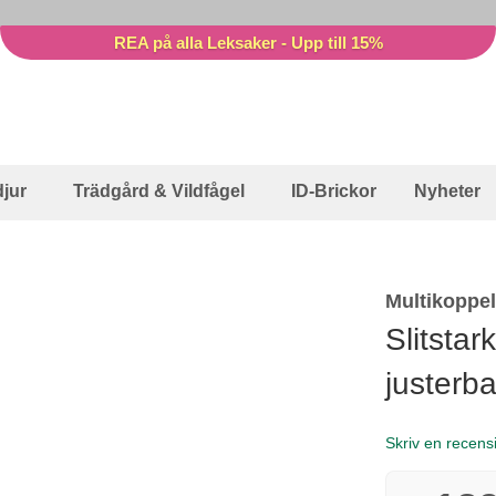
REA på alla Leksaker - Upp till 15%
jur
Trädgård & Vildfågel
ID-Brickor
Nyheter
Multikoppe
Slitsta
justerb
Skriv en recens