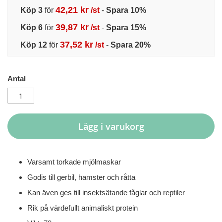
42,21 kr
Köp 3
för
/st
-
Spara
10
%
39,87 kr
Köp 6
för
/st
-
Spara
15
%
37,52 kr
Köp 12
för
/st
-
Spara
20
%
Antal
Lägg i varukorg
Varsamt torkade mjölmaskar
Godis till gerbil, hamster och råtta
Kan även ges till insektsätande fåglar och reptiler
Rik på värdefullt animaliskt protein