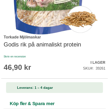
Torkade Mjölmaskar
Skip
to
Godis rik på animaliskt protein
the
beginning
Skriv en recension
of
I LAGER
the
46,90 kr
images
SKU
39261
gallery
Leverans: 1 – 4 dagar
Köp fler & Spara mer