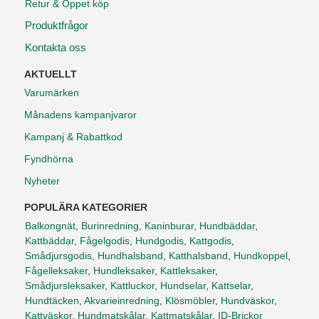
Retur & Öppet köp
Produktfrågor
Kontakta oss
AKTUELLT
Varumärken
Månadens kampanjvaror
Kampanj & Rabattkod
Fyndhörna
Nyheter
POPULÄRA KATEGORIER
Balkongnät
,
Burinredning
,
Kaninburar
,
Hundbäddar
,
Kattbäddar
,
Fågelgodis
,
Hundgodis
,
Kattgodis
,
Smådjursgodis
,
Hundhalsband
,
Katthalsband
,
Hundkoppel
,
Fågelleksaker
,
Hundleksaker
,
Kattleksaker
,
Smådjursleksaker
,
Kattluckor
,
Hundselar
,
Kattselar
,
Hundtäcken
,
Akvarieinredning
,
Klösmöbler
,
Hundväskor
,
Kattväskor
,
Hundmatskålar
,
Kattmatskålar
,
ID-Brickor