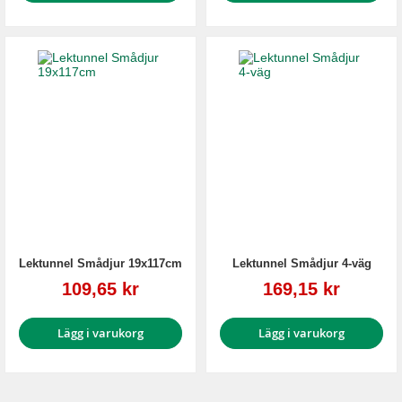
Lektunnel Smådjur 19x117cm
Lektunnel Smådjur 4-väg
Reapris
Reapris
109,65 kr
169,15 kr
Lägg i varukorg
Lägg i varukorg