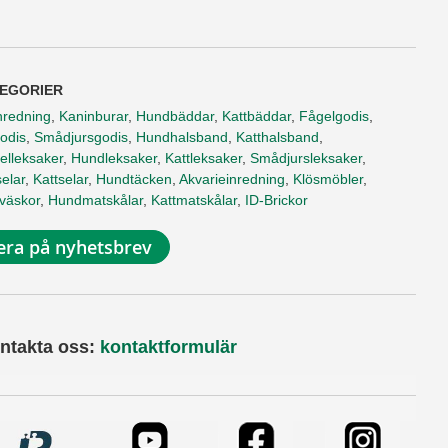
EGORIER
nredning
,
Kaninburar
,
Hundbäddar
,
Kattbäddar
,
Fågelgodis
,
odis
,
Smådjursgodis
,
Hundhalsband
,
Katthalsband
,
elleksaker
,
Hundleksaker
,
Kattleksaker
,
Smådjursleksaker
,
elar
,
Kattselar
,
Hundtäcken
,
Akvarieinredning
,
Klösmöbler
,
tväskor
,
Hundmatskålar
,
Kattmatskålar
,
ID-Brickor
ra på nyhetsbrev
ntakta oss:
kontaktformulär