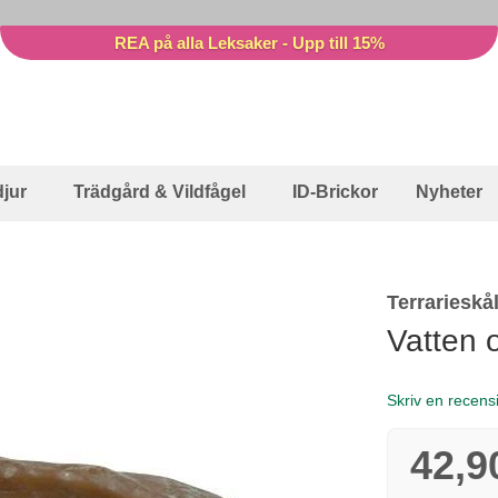
REA på alla Leksaker - Upp till 15%
jur
Trädgård & Vildfågel
ID-Brickor
Nyheter
Terrarieskå
Vatten o
Skriv en recens
42,9