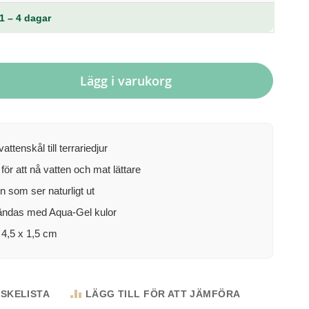
1 – 4 dagar
Lägg i varukorg
attenskål till terrariedjur
 för att nå vatten och mat lättare
n som ser naturligt ut
ndas med Aqua-Gel kulor
 4,5 x 1,5 cm
NSKELISTA
LÄGG TILL FÖR ATT JÄMFÖRA