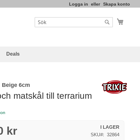
Logga in
Skapa konto
Varukor
Sök
Sök
Deals
l Beige 6cm
ch matskål till terrarium
ion
0 kr
I LAGER
SKU
32864