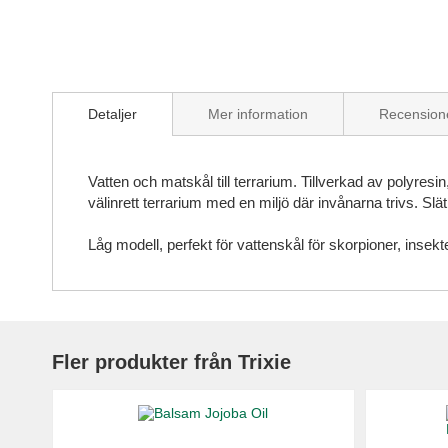
Skip
to
Detaljer
Mer information
Recension
the
beginning
of
the
Vatten och matskål till terrarium. Tillverkad av polyresi
images
välinrett terrarium med en miljö där invånarna trivs. Slät
gallery
Låg modell, perfekt för vattenskål för skorpioner, insek
Fler produkter från Trixie