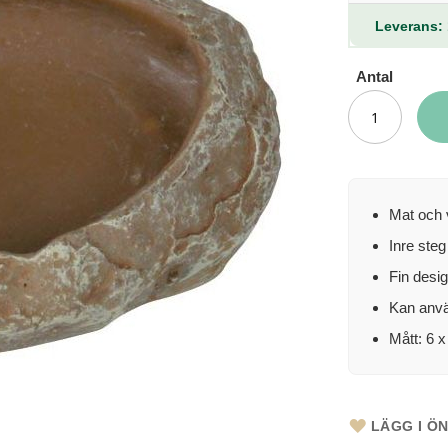
Leverans: 
Antal
Mat och v
Inre steg
Fin desig
Kan anvä
Mått: 6 x
LÄGG I Ö