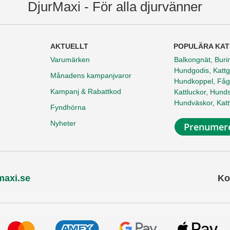
DjurMaxi - För alla djurvänner
AKTUELLT
POPULÄRA KAT
Varumärken
Balkongnät
,
Buri
Hundgodis
,
Kattg
Månadens kampanjvaror
Hundkoppel
,
Fåg
Kampanj & Rabattkod
Kattluckor
,
Hunds
Hundväskor
,
Kat
Fyndhörna
Nyheter
Prenumere
maxi.se
Ko