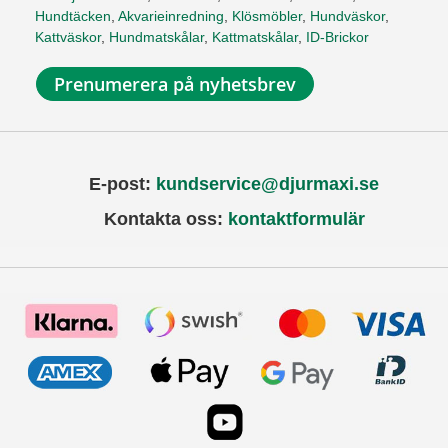
Hundtäcken
,
Akvarieinredning
,
Klösmöbler
,
Hundväskor
,
Kattväskor
,
Hundmatskålar
,
Kattmatskålar
,
ID-Brickor
Prenumerera på nyhetsbrev
E-post:
kundservice@djurmaxi.se
Kontakta oss:
kontaktformulär