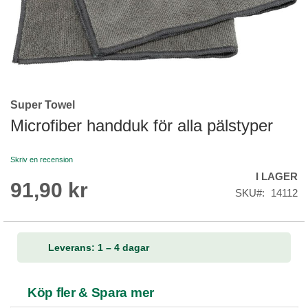
Super Towel
Skip
to
Microfiber handduk för alla pälstyper
the
beginning
Skriv en recension
of
I LAGER
the
91,90 kr
images
SKU
14112
gallery
Leverans: 1 – 4 dagar
Köp fler & Spara mer