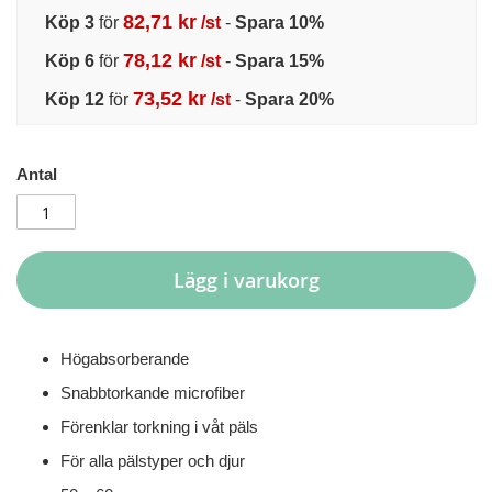
82,71 kr
Köp 3
för
/st
-
Spara
10
%
78,12 kr
Köp 6
för
/st
-
Spara
15
%
73,52 kr
Köp 12
för
/st
-
Spara
20
%
Antal
Lägg i varukorg
Högabsorberande
Snabbtorkande microfiber
Förenklar torkning i våt päls
För alla pälstyper och djur