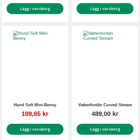
Lägg i varukorg
Lägg i varukorg
Hund Soft Mini-Benny
Vattenfontän Curved Stream
Reapris
109,65 kr
489,00 kr
Lägg i varukorg
Lägg i varukorg