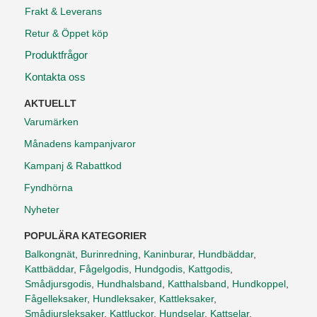
Frakt & Leverans
Retur & Öppet köp
Produktfrågor
Kontakta oss
AKTUELLT
Varumärken
Månadens kampanjvaror
Kampanj & Rabattkod
Fyndhörna
Nyheter
POPULÄRA KATEGORIER
Balkongnät
,
Burinredning
,
Kaninburar
,
Hundbäddar
,
Kattbäddar
,
Fågelgodis
,
Hundgodis
,
Kattgodis
,
Smådjursgodis
,
Hundhalsband
,
Katthalsband
,
Hundkoppel
,
Fågelleksaker
,
Hundleksaker
,
Kattleksaker
,
Smådjursleksaker
,
Kattluckor
,
Hundselar
,
Kattselar
,