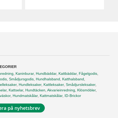
EGORIER
nredning
,
Kaninburar
,
Hundbäddar
,
Kattbäddar
,
Fågelgodis
,
odis
,
Smådjursgodis
,
Hundhalsband
,
Katthalsband
,
elleksaker
,
Hundleksaker
,
Kattleksaker
,
Smådjursleksaker
,
elar
,
Kattselar
,
Hundtäcken
,
Akvarieinredning
,
Klösmöbler
,
tväskor
,
Hundmatskålar
,
Kattmatskålar
,
ID-Brickor
ra på nyhetsbrev