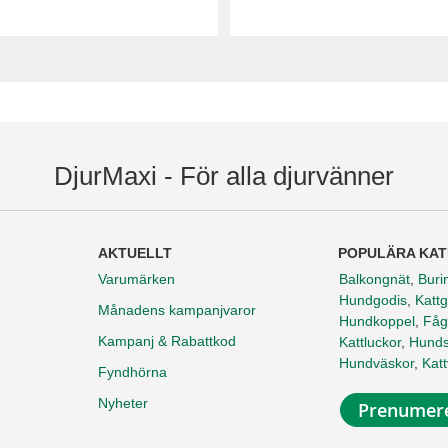
DjurMaxi - För alla djurvänner
AKTUELLT
POPULÄRA KAT
Varumärken
Balkongnät
,
Buri
Hundgodis
,
Kattg
Månadens kampanjvaror
Hundkoppel
,
Fåg
Kampanj & Rabattkod
Kattluckor
,
Hunds
Hundväskor
,
Kat
Fyndhörna
Nyheter
Prenumere