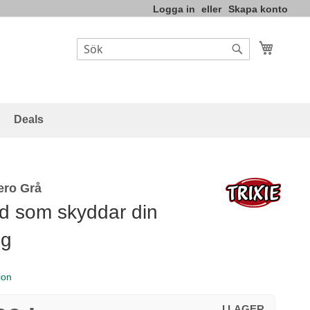
Logga in
Skapa konto
Varukor
Sök
Sök
Deals
ero Grå
d som skyddar din
ng
ion
I LAGER