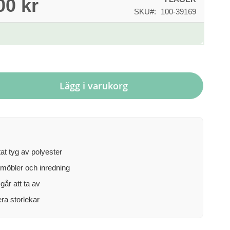
00 kr
SKU
100-39169
Lägg i varukorg
tat tyg av polyester
möbler och inredning
går att ta av
lera storlekar