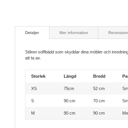
Skip
to
Detaljer
Mer information
Recension
the
beginning
of
the
Stilren soffbädd som skyddar dina möbler och inredning 
images
att ta av.
gallery
Storlek
Längd
Bredd
Pa
XS
75cm
52 cm
Sm
S
90 cm
70 cm
Sm
M
90 cm
90 cm
Me