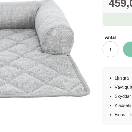
459,
Antal
Ljusgrå
Vävt quil
Skyddar 
Klädseln 
Finns i f