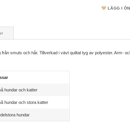
LÄGG I Ö
er
från smuts och hår. Tillverkad i vävt quiltat tyg av polyester. Arm- 
ssar
å hundar och katter
å hundar och stora katter
delstora hundar