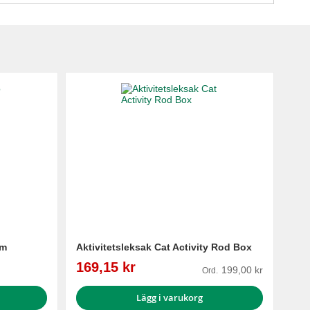
cm
Aktivitetsleksak Cat Activity Rod Box
Reapris
169,15 kr
199,00 kr
Ord.
Lägg i varukorg