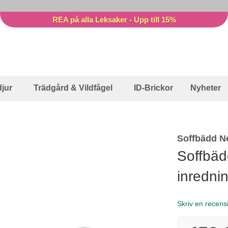
REA på alla Leksaker - Upp till 15%
jur
Trädgård & Vildfågel
ID-Brickor
Nyheter
Soffbädd N
Soffbäd
inredni
Skriv en recens