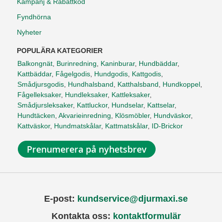
Kampanj & Rabattkod
Fyndhörna
Nyheter
POPULÄRA KATEGORIER
Balkongnät
,
Burinredning
,
Kaninburar
,
Hundbäddar
,
Kattbäddar
,
Fågelgodis
,
Hundgodis
,
Kattgodis
,
Smådjursgodis
,
Hundhalsband
,
Katthalsband
,
Hundkoppel
,
Fågelleksaker
,
Hundleksaker
,
Kattleksaker
,
Smådjursleksaker
,
Kattluckor
,
Hundselar
,
Kattselar
,
Hundtäcken
,
Akvarieinredning
,
Klösmöbler
,
Hundväskor
,
Kattväskor
,
Hundmatskålar
,
Kattmatskålar
,
ID-Brickor
Prenumerera på nyhetsbrev
E-post:
kundservice@djurmaxi.se
Kontakta oss:
kontaktformulär