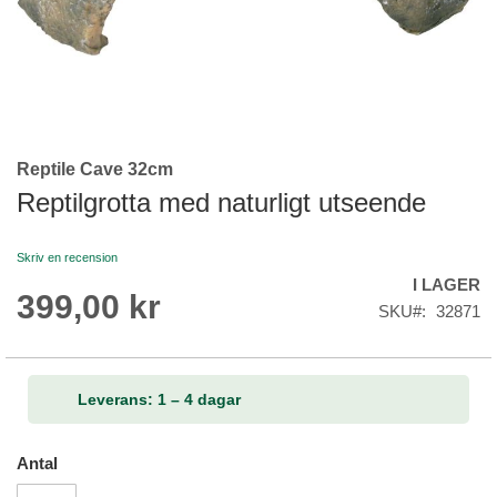
Reptile Cave 32cm
Skip
to
Reptilgrotta med naturligt utseende
the
beginning
Skriv en recension
of
I LAGER
the
399,00 kr
images
SKU
32871
gallery
Leverans: 1 – 4 dagar
Antal