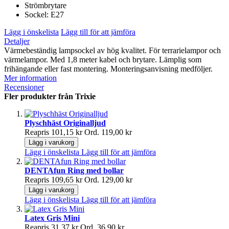
Strömbrytare
Sockel: E27
Lägg i önskelista
Lägg till för att jämföra
Detaljer
Värmebeständig lampsockel av hög kvalitet. För terrarielampor och
värmelampor. Med 1,8 meter kabel och brytare. Lämplig som
frihängande eller fast montering. Monteringsanvisning medföljer.
Mer information
Recensioner
Fler produkter från Trixie
Plyschhäst Originalljud
Reapris
101,15 kr
Ord.
119,00 kr
Lägg i varukorg
Lägg i önskelista
Lägg till för att jämföra
DENTAfun Ring med bollar
Reapris
109,65 kr
Ord.
129,00 kr
Lägg i varukorg
Lägg i önskelista
Lägg till för att jämföra
Latex Gris Mini
Reapris
31,37 kr
Ord.
36,90 kr