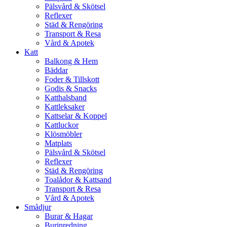
Pälsvård & Skötsel
Reflexer
Städ & Rengöring
Transport & Resa
Vård & Apotek
Katt
Balkong & Hem
Bäddar
Foder & Tillskott
Godis & Snacks
Katthalsband
Kattleksaker
Kattselar & Koppel
Kattluckor
Klösmöbler
Matplats
Pälsvård & Skötsel
Reflexer
Städ & Rengöring
Toalådor & Kattsand
Transport & Resa
Vård & Apotek
Smådjur
Burar & Hagar
Burinredning