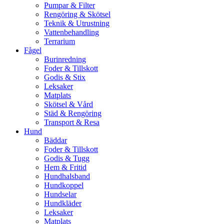
Pumpar & Filter
Rengöring & Skötsel
Teknik & Utrustning
Vattenbehandling
Terrarium
Fågel
Burinredning
Foder & Tillskott
Godis & Stix
Leksaker
Matplats
Skötsel & Vård
Städ & Rengöring
Transport & Resa
Hund
Bäddar
Foder & Tillskott
Godis & Tugg
Hem & Fritid
Hundhalsband
Hundkoppel
Hundselar
Hundkläder
Leksaker
Matplats