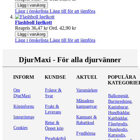
Lägg i varukorg
Lägg i önskelista
Lägg till för att jämföra
Flashboll Igelkott
Reapris
36,47 kr
Ord.
42,90 kr
Lägg i varukorg
Lägg i önskelista
Lägg till för att jämföra
DjurMaxi - För alla djurvänner
INFORMATION
KUNDSERVICE
AKTUELLT
POPULÄRA
KATEGORIE
Om
Frågor &
Varumärken
DjurMaxi
Svar
Balkongnät
,
Månadens
Burinredning
,
Köpinformation
Frakt &
kampanjvaror
Kaninburar
,
Leverans
Hundbäddar
,
Integritetspolicy
Kampanj &
Kattbäddar
,
Retur &
Rabattkod
Fågelgodis
,
Cookies
Öppet köp
Hundgodis
,
Fyndhörna
Kattgodis
,
Produktfrågor