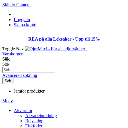
Skip to Content
Logga in
Skapa konto
REA på alla Leksaker - Upp till 15%
Toggle Nav
Varukorgen
Sök
Sök
Avancerad sökning
Sök
Jämför produkter
Meny
Akvarium
Akvarieinredning
Belysning
Fiskfoder