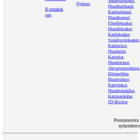
Smådjursgodis
,
Nyheter
Hundhalsband
,
Kontakta
Katthalsband
,
oss
Hundkoppel
,
Fågelleksaker
,
Hundleksaker
,
Kattleksaker
,
Smådjursleksaker
,
Kattluckor
,
Hundselar
,
Kattselar
,
Hundtäcken
,
Akvarieinredning
Klösmöbler
,
Hundväskor
,
Kattväskor
,
Hundmatskålar
,
Kattmatskålar
,
ID-Brickor
Prenumerera
nyhetsbrev