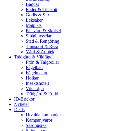
Bäddar
Foder & Tillskott
Godis & Stix
Leksaker
Matplats
Pälsvård & Skötsel
Smådjursselar
Städ & Rengöring
Transport & Resa
Vård & Apotek
Trädgård & Vildfågel
Frön & Talgbollar
Fågelbad
Fågelmatare
Holkar
Insektshotell
Vilda djur
Trädgård & Fritid
ID-Brickor
Nyheter
Deals
Utvalda kampanjer
Kampanjvaror
Säsongsrea
Svinnsmart