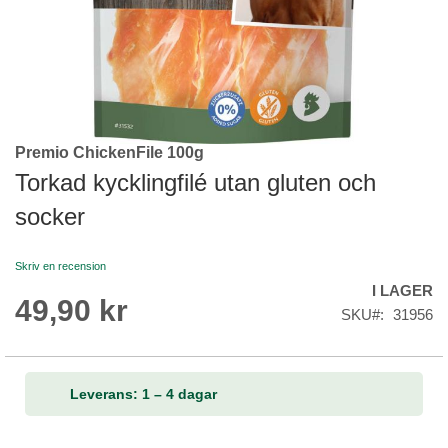
Premio ChickenFile 100g
Skip
to
Torkad kycklingfilé utan gluten och
the
socker
beginning
of
the
Skriv en recension
images
I LAGER
gallery
49,90 kr
SKU
31956
Leverans: 1 – 4 dagar