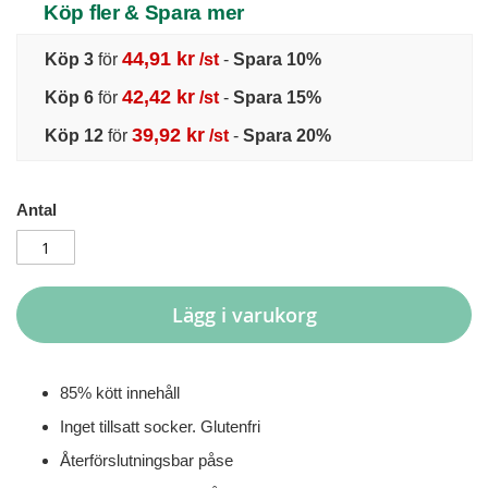
Köp fler & Spara mer
44,91 kr
Köp 3
för
/st
-
Spara
10
%
42,42 kr
Köp 6
för
/st
-
Spara
15
%
39,92 kr
Köp 12
för
/st
-
Spara
20
%
Antal
Lägg i varukorg
85% kött innehåll
Inget tillsatt socker. Glutenfri
Återförslutningsbar påse