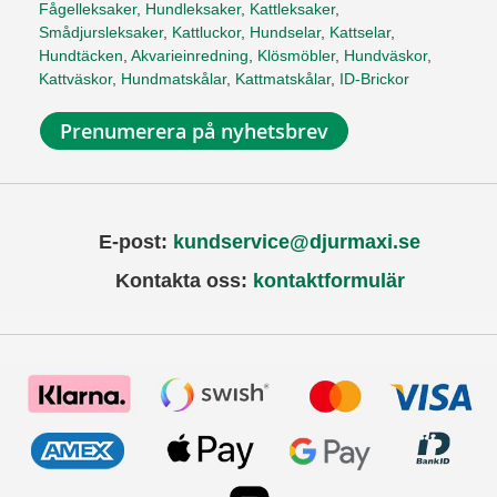
Fågelleksaker
,
Hundleksaker
,
Kattleksaker
,
Smådjursleksaker
,
Kattluckor
,
Hundselar
,
Kattselar
,
Hundtäcken
,
Akvarieinredning
,
Klösmöbler
,
Hundväskor
,
Kattväskor
,
Hundmatskålar
,
Kattmatskålar
,
ID-Brickor
Prenumerera på nyhetsbrev
E-post:
kundservice@djurmaxi.se
Kontakta oss:
kontaktformulär