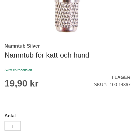
Namntub Silver
Skip
to
Namntub för katt och hund
the
beginning
Skriv en recension
of
I LAGER
the
19,90 kr
images
SKU
100-14867
gallery
Antal