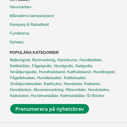
Varumärken
Månadens kampanjvaror
Kampanj & Rabattkod
Fyndhörna
Nyheter
POPULÄRA KATEGORIER
Balkongnät
,
Burinredning
,
Kaninburar
,
Hundbäddar
,
Kattbäddar
,
Fågelgodis
,
Hundgodis
,
Kattgodis
,
Smådjursgodis
,
Hundhalsband
,
Katthalsband
,
Hundkoppel
,
Fågelleksaker
,
Hundleksaker
,
Kattleksaker
,
Smådjursleksaker
,
Kattluckor
,
Hundselar
,
Kattselar
,
Hundtäcken
,
Akvarieinredning
,
Klösmöbler
,
Hundväskor
,
Kattväskor
,
Hundmatskålar
,
Kattmatskålar
,
ID-Brickor
Prenumerera på nyhetsbrev