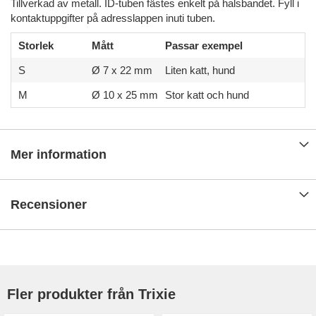
Tillverkad av metall. ID-tuben fästes enkelt på halsbandet. Fyll i
kontaktuppgifter på adresslappen inuti tuben.
Storlek
Mått
Passar exempel
S
Ø 7 x 22 mm
Liten katt, hund
M
Ø 10 x 25 mm
Stor katt och hund
Mer information
Recensioner
Fler produkter från Trixie