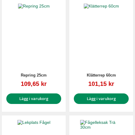
Repring 25cm
Klätterrep 60cm
Reapris
Reapris
109,65 kr
101,15 kr
Lägg i varukorg
Lägg i varukorg