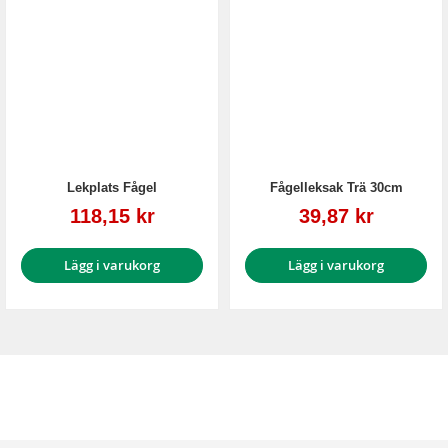
Lekplats Fågel
Fågelleksak Trä 30cm
Reapris
Reapris
118,15 kr
39,87 kr
Lägg i varukorg
Lägg i varukorg