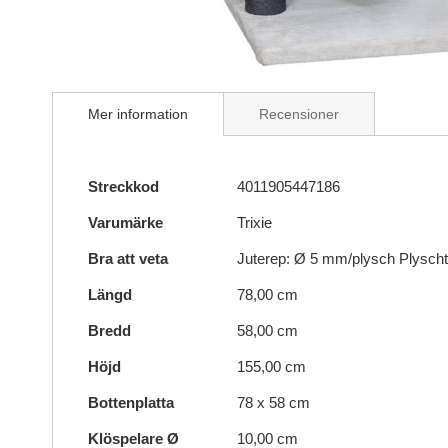
Skip
to
Mer information
Recensioner
the
beginning
of
Mer
the
Streckkod
4011905447186
information
images
Varumärke
Trixie
gallery
Bra att veta
Juterep: Ø 5 mm/plysch Plyscht
Längd
78,00 cm
Bredd
58,00 cm
Höjd
155,00 cm
Bottenplatta
78 x 58 cm
Klöspelare Ø
10,00 cm