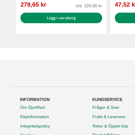
Reapris
Reapris
279,65 kr
47,52 k
329,00 kr
Ord.
Lägg i varukorg
INFORMATION
KUNDSERVICE
Om DjurMaxi
Frågor & Svar
Köpinformation
Frakt & Leverans
Integritetspolicy
Retur & Öppet köp