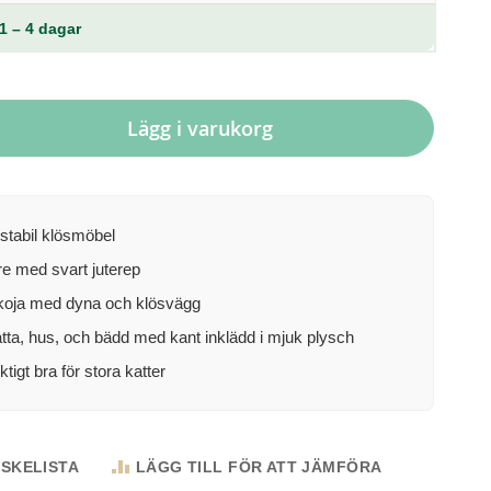
1 – 4 dagar
Lägg i varukorg
 stabil klösmöbel
re med svart juterep
koja med dyna och klösvägg
atta, hus, och bädd med kant inklädd i mjuk plysch
ktigt bra för stora katter
NSKELISTA
LÄGG TILL FÖR ATT JÄMFÖRA