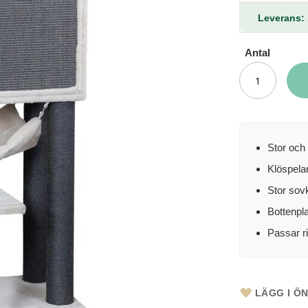
Leverans: 
Antal
Stor och
Klöspela
Stor sov
Bottenpl
Passar ri
LÄGG I Ö