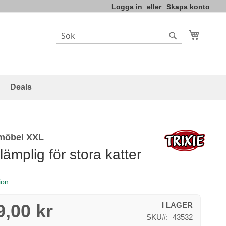
Logga in
Skapa konto
Varukor
Sök
Sök
Deals
möbel XXL
 lämplig för stora katter
ion
9,00 kr
I LAGER
SKU
43532