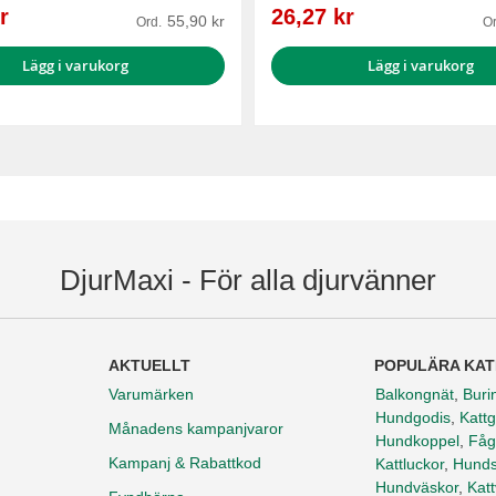
Reapris
r
26,27 kr
55,90 kr
Ord.
Or
Lägg i varukorg
Lägg i varukorg
DjurMaxi - För alla djurvänner
AKTUELLT
POPULÄRA KAT
Varumärken
Balkongnät
,
Buri
Hundgodis
,
Kattg
Månadens kampanjvaror
Hundkoppel
,
Fåg
Kampanj & Rabattkod
Kattluckor
,
Hunds
Hundväskor
,
Kat