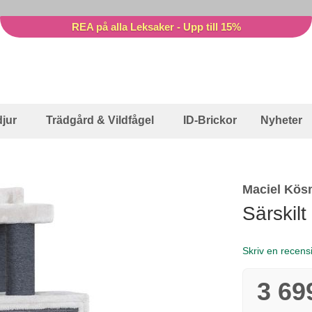
REA på alla Leksaker - Upp till 15%
jur
Trädgård & Vildfågel
ID-Brickor
Nyheter
Maciel Kös
Särskilt
Skriv en recens
3 69