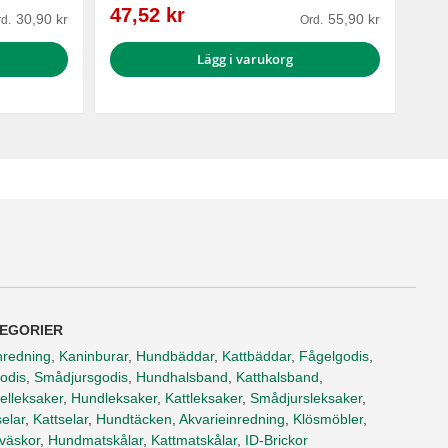
Reapris
47,52 kr
30,90 kr
55,90 kr
d.
Ord.
Lägg i varukorg
EGORIER
nredning
,
Kaninburar
,
Hundbäddar
,
Kattbäddar
,
Fågelgodis
,
odis
,
Smådjursgodis
,
Hundhalsband
,
Katthalsband
,
elleksaker
,
Hundleksaker
,
Kattleksaker
,
Smådjursleksaker
,
elar
,
Kattselar
,
Hundtäcken
,
Akvarieinredning
,
Klösmöbler
,
tväskor
,
Hundmatskålar
,
Kattmatskålar
,
ID-Brickor