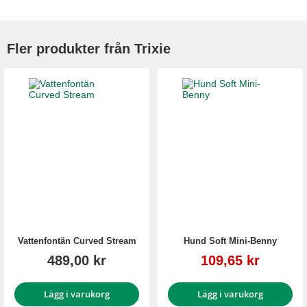
Fler produkter från Trixie
Vattenfontän Curved Stream
Hund Soft Mini-Benny
Reapris
489,00 kr
109,65 kr
Lägg i varukorg
Lägg i varukorg