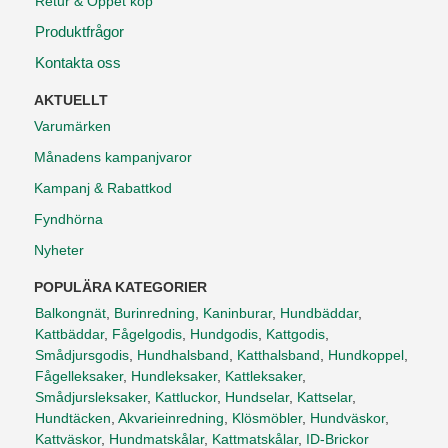
Retur & Öppet köp
Produktfrågor
Kontakta oss
AKTUELLT
Varumärken
Månadens kampanjvaror
Kampanj & Rabattkod
Fyndhörna
Nyheter
POPULÄRA KATEGORIER
Balkongnät
,
Burinredning
,
Kaninburar
,
Hundbäddar
,
Kattbäddar
,
Fågelgodis
,
Hundgodis
,
Kattgodis
,
Smådjursgodis
,
Hundhalsband
,
Katthalsband
,
Hundkoppel
,
Fågelleksaker
,
Hundleksaker
,
Kattleksaker
,
Smådjursleksaker
,
Kattluckor
,
Hundselar
,
Kattselar
,
Hundtäcken
,
Akvarieinredning
,
Klösmöbler
,
Hundväskor
,
Kattväskor
,
Hundmatskålar
,
Kattmatskålar
,
ID-Brickor