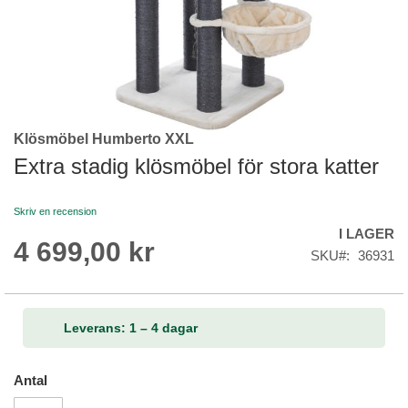
Klösmöbel Humberto XXL
Skip
to
Extra stadig klösmöbel för stora katter
the
beginning
Skriv en recension
of
I LAGER
the
4 699,00 kr
images
SKU
36931
gallery
Leverans: 1 – 4 dagar
Antal