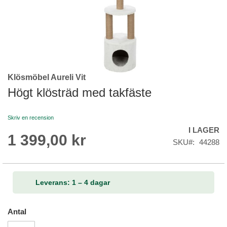
Klösmöbel Aureli Vit
Skip
to
Högt klösträd med takfäste
the
beginning
Skriv en recension
of
I LAGER
the
1 399,00 kr
images
SKU
44288
gallery
Leverans: 1 – 4 dagar
Antal