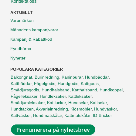
Kontakta oss
AKTUELLT
Varumärken
Månadens kampanjvaror
Kampanj & Rabattkod
Fyndhörna
Nyheter
POPULÄRA KATEGORIER
Balkongnät
,
Burinredning
,
Kaninburar
,
Hundbäddar
,
Kattbäddar
,
Fågelgodis
,
Hundgodis
,
Kattgodis
,
Smådjursgodis
,
Hundhalsband
,
Katthalsband
,
Hundkoppel
,
Fågelleksaker
,
Hundleksaker
,
Kattleksaker
,
Smådjursleksaker
,
Kattluckor
,
Hundselar
,
Kattselar
,
Hundtäcken
,
Akvarieinredning
,
Klösmöbler
,
Hundväskor
,
Kattväskor
,
Hundmatskålar
,
Kattmatskålar
,
ID-Brickor
Prenumerera på nyhetsbrev