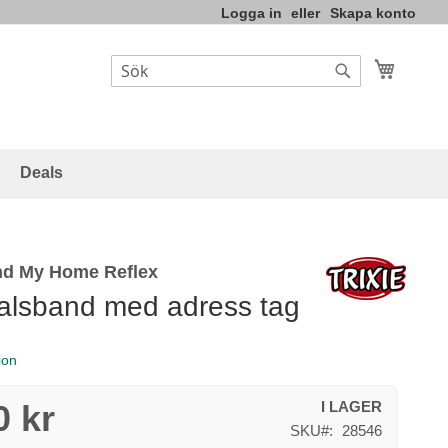
Logga in
Skapa konto
Varukor
Sök
Sök
Deals
nd My Home Reflex
alsband med adress tag
ion
0 kr
I LAGER
SKU
28546