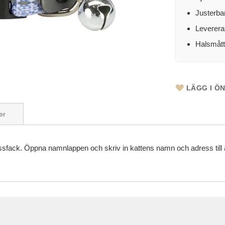
Justerbar
Leverera
Halsmått
LÄGG I Ö
er
ressfack. Öppna namnlappen och skriv in kattens namn och adress till