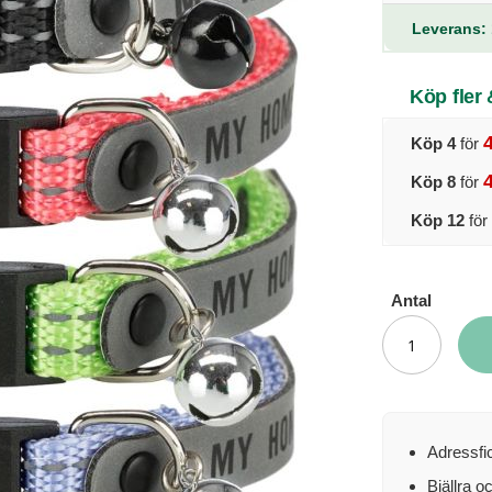
Leverans: 
Köp fler
Köp 4
för
Köp 8
för
Köp 12
för
Antal
Adressfi
Bjällra o