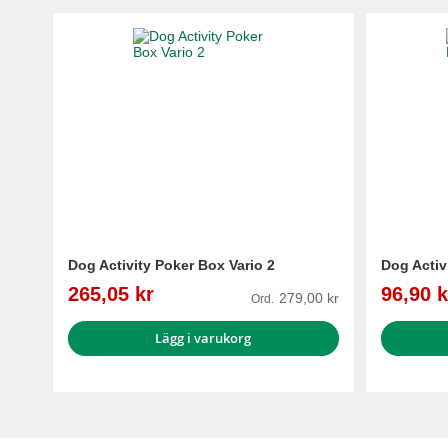
Dog Activity Poker Box Vario 2
Dog Activ
Reapris
Reapris
265,05 kr
96,90 k
279,00 kr
Ord.
Lägg i varukorg