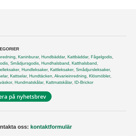
EGORIER
nredning
,
Kaninburar
,
Hundbäddar
,
Kattbäddar
,
Fågelgodis
,
odis
,
Smådjursgodis
,
Hundhalsband
,
Katthalsband
,
elleksaker
,
Hundleksaker
,
Kattleksaker
,
Smådjursleksaker
,
elar
,
Kattselar
,
Hundtäcken
,
Akvarieinredning
,
Klösmöbler
,
tväskor
,
Hundmatskålar
,
Kattmatskålar
,
ID-Brickor
ra på nyhetsbrev
ntakta oss:
kontaktformulär