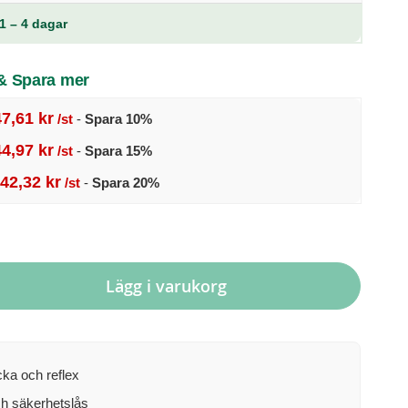
1 – 4 dagar
 & Spara mer
47,61 kr
/st
-
Spara
10
%
44,97 kr
/st
-
Spara
15
%
42,32 kr
/st
-
Spara
20
%
Lägg i varukorg
cka och reflex
ch säkerhetslås