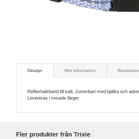
Skip
to
the
beginning
of
the
images
gallery
Detaljer
Mer information
Recension
Reflexhalsband till katt. Justerbart med bjällra och ad
Levereras i mixade färger
Fler produkter från Trixie