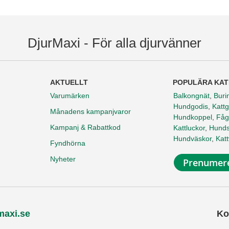
DjurMaxi - För alla djurvänner
AKTUELLT
POPULÄRA KAT
Varumärken
Balkongnät
,
Buri
Hundgodis
,
Kattg
Månadens kampanjvaror
Hundkoppel
,
Fåg
Kampanj & Rabattkod
Kattluckor
,
Hunds
Hundväskor
,
Kat
Fyndhörna
Nyheter
Prenumere
maxi.se
Ko