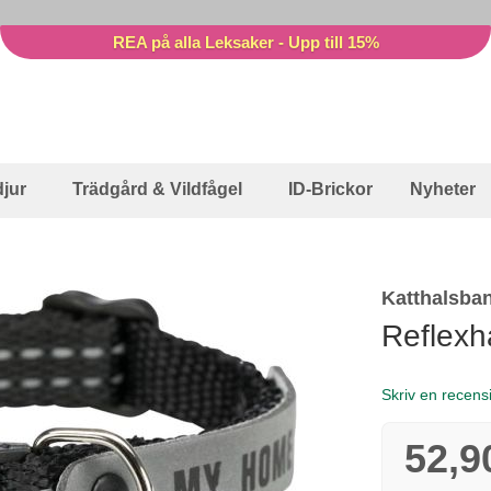
REA på alla Leksaker - Upp till 15%
jur
Trädgård & Vildfågel
ID-Brickor
Nyheter
Katthalsba
Reflexh
Skriv en recens
52,9