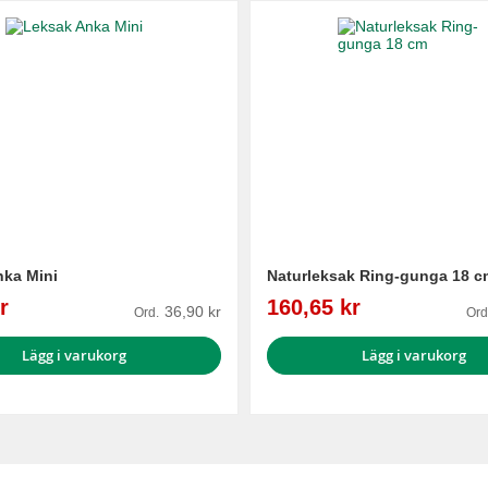
ka Mini
Naturleksak Ring-gunga 18 c
Reapris
r
160,65 kr
36,90 kr
Ord.
Ord
Lägg i varukorg
Lägg i varukorg