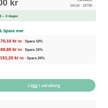
00 kr
SKU
18798
1 – 4 dagar
 & Spara mer
170,10 kr
/st
-
Spara
10
%
160,65 kr
/st
-
Spara
15
%
151,20 kr
/st
-
Spara
20
%
Lägg i varukorg