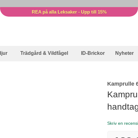
REA på alla Leksaker - Upp till 15%
jur
Trädgård & Vildfågel
ID-Brickor
Nyheter
Kamprulle 
Kamprul
handta
Skriv en recens