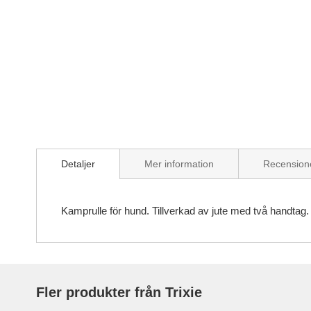
Skip
to
the
beginning
of
the
images
gallery
Detaljer
Mer information
Recension
Kamprulle för hund. Tillverkad av jute med två handtag. 
Fler produkter från Trixie