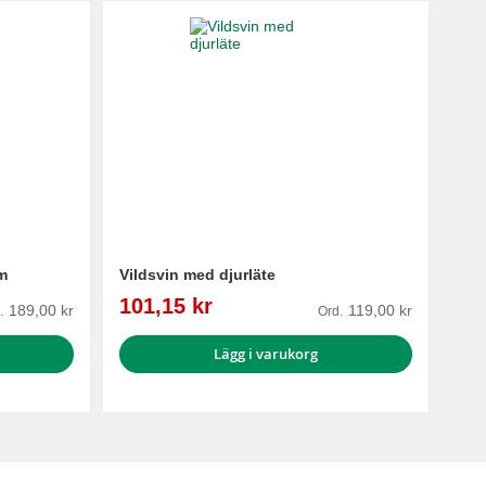
m
Vildsvin med djurläte
Reapris
101,15 kr
189,00 kr
119,00 kr
.
Ord.
Lägg i varukorg