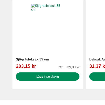
Sjögräsleksak 55 cm
Leksak An
Reapris
Reapris
203,15 kr
31,37 k
239,00 kr
Ord.
Lägg i varukorg