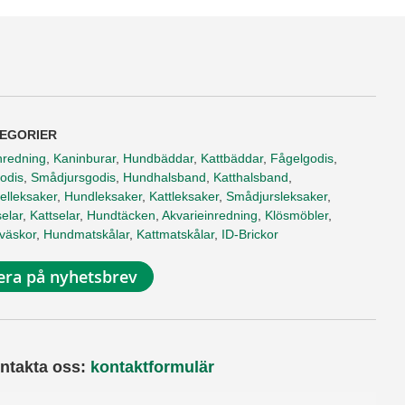
EGORIER
nredning
,
Kaninburar
,
Hundbäddar
,
Kattbäddar
,
Fågelgodis
,
odis
,
Smådjursgodis
,
Hundhalsband
,
Katthalsband
,
elleksaker
,
Hundleksaker
,
Kattleksaker
,
Smådjursleksaker
,
elar
,
Kattselar
,
Hundtäcken
,
Akvarieinredning
,
Klösmöbler
,
tväskor
,
Hundmatskålar
,
Kattmatskålar
,
ID-Brickor
ra på nyhetsbrev
ntakta oss:
kontaktformulär