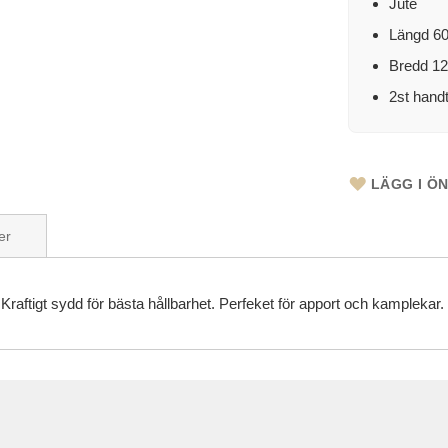
Jute
Längd 6
Bredd 1
2st hand
LÄGG I Ö
er
Kraftigt sydd för bästa hållbarhet. Perfeket för apport och kamplekar.