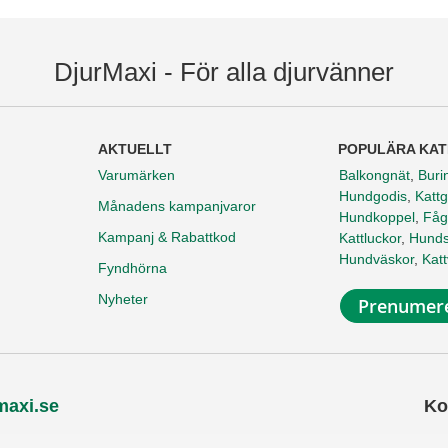
DjurMaxi - För alla djurvänner
AKTUELLT
POPULÄRA KAT
Varumärken
Balkongnät
,
Buri
Hundgodis
,
Kattg
Månadens kampanjvaror
Hundkoppel
,
Fåg
Kampanj & Rabattkod
Kattluckor
,
Hunds
Hundväskor
,
Kat
Fyndhörna
Nyheter
Prenumere
maxi.se
Ko