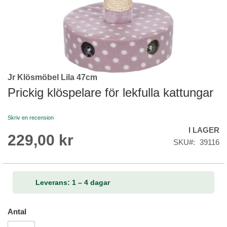
Jr Klösmöbel Lila 47cm
Skip
to
Prickig klöspelare för lekfulla kattungar
the
beginning
Skriv en recension
of
I LAGER
the
229,00 kr
images
SKU
39116
gallery
Leverans: 1 – 4 dagar
Antal