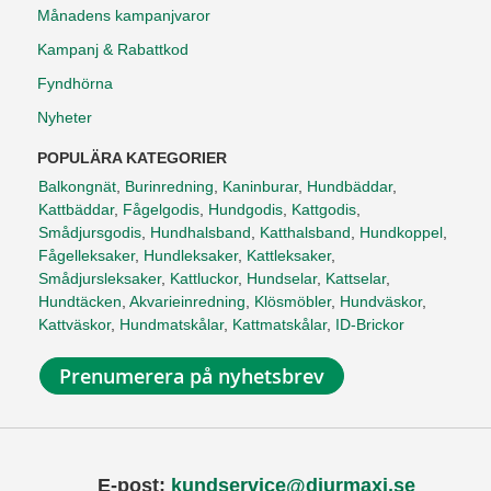
Månadens kampanjvaror
Kampanj & Rabattkod
Fyndhörna
Nyheter
POPULÄRA KATEGORIER
Balkongnät
,
Burinredning
,
Kaninburar
,
Hundbäddar
,
Kattbäddar
,
Fågelgodis
,
Hundgodis
,
Kattgodis
,
Smådjursgodis
,
Hundhalsband
,
Katthalsband
,
Hundkoppel
,
Fågelleksaker
,
Hundleksaker
,
Kattleksaker
,
Smådjursleksaker
,
Kattluckor
,
Hundselar
,
Kattselar
,
Hundtäcken
,
Akvarieinredning
,
Klösmöbler
,
Hundväskor
,
Kattväskor
,
Hundmatskålar
,
Kattmatskålar
,
ID-Brickor
Prenumerera på nyhetsbrev
E-post:
kundservice@djurmaxi.se