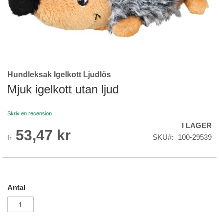
Hundleksak Igelkott Ljudlös
Skip
to
Mjuk igelkott utan ljud
the
beginning
Skriv en recension
of
I LAGER
the
53,47 kr
images
SKU
100-29539
fr.
gallery
Antal