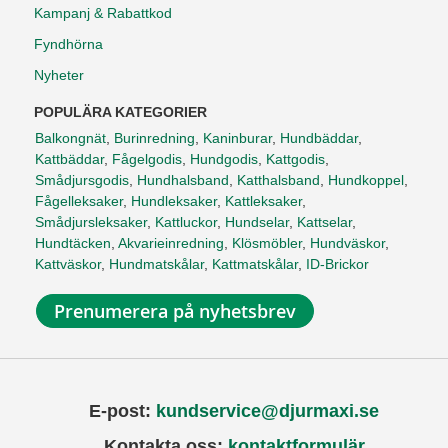
Kampanj & Rabattkod
Fyndhörna
Nyheter
POPULÄRA KATEGORIER
Balkongnät
,
Burinredning
,
Kaninburar
,
Hundbäddar
,
Kattbäddar
,
Fågelgodis
,
Hundgodis
,
Kattgodis
,
Smådjursgodis
,
Hundhalsband
,
Katthalsband
,
Hundkoppel
,
Fågelleksaker
,
Hundleksaker
,
Kattleksaker
,
Smådjursleksaker
,
Kattluckor
,
Hundselar
,
Kattselar
,
Hundtäcken
,
Akvarieinredning
,
Klösmöbler
,
Hundväskor
,
Kattväskor
,
Hundmatskålar
,
Kattmatskålar
,
ID-Brickor
Prenumerera på nyhetsbrev
E-post:
kundservice@djurmaxi.se
Kontakta oss:
kontaktformulär