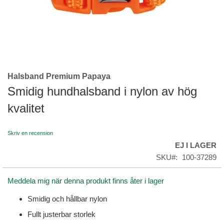
Halsband Premium Papaya
Skip
to
Smidig hundhalsband i nylon av hög
the
kvalitet
beginning
of
the
Skriv en recension
images
EJ I LAGER
gallery
SKU
100-37289
Meddela mig när denna produkt finns åter i lager
Smidig och hållbar nylon
Fullt justerbar storlek