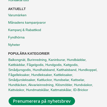
AKTUELLT
Varumärken
Månadens kampanjvaror
Kampanj & Rabattkod
Fyndhörna
Nyheter
POPULÄRA KATEGORIER
Balkongnät
,
Burinredning
,
Kaninburar
,
Hundbäddar
,
Kattbäddar
,
Fågelgodis
,
Hundgodis
,
Kattgodis
,
Smådjursgodis
,
Hundhalsband
,
Katthalsband
,
Hundkoppel
,
Fågelleksaker
,
Hundleksaker
,
Kattleksaker
,
Smådjursleksaker
,
Kattluckor
,
Hundselar
,
Kattselar
,
Hundtäcken
,
Akvarieinredning
,
Klösmöbler
,
Hundväskor
,
Kattväskor
,
Hundmatskålar
,
Kattmatskålar
,
ID-Brickor
Prenumerera på nyhetsbrev